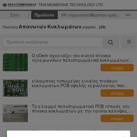
TKM MEMBRANE TECHNOLOGY LTD.
Σπίτι
Προϊόντα
VR παρουσιάστε
Περίπου εμείς
>>
Απανωτών Κυκλωμάτων
Ποιότητα
supplier.
(39)
Ο cOem σχολιάζει τον κινητό πίνακα
τηλεφωνικών πολυστρωματικό κυκλωμάτων/
τον ενιαίο πλαισιωμένο τυπωμένο πίνακα
επαφή
κυκλωμάτων
εύκαμπτος τυπωμένος ενιαίος πινάκων
κυκλωμάτων PCB υψηλής τεχνολογίας που
πλαισιώνεται/διπλάσιο που πλαισιώνεται
επαφή
Το ελαφρύ πολυστρωματικό PCB τύπωσε τον
πίνακα κυκλωμάτων με την ταινία κάλυψης,
υψηλή μετάδοση
επαφή
Ηλεκτρονική πολυστρωματική επιτροπή
κυκλωμάτων PET/PC για τη μονάδα δίσκου και