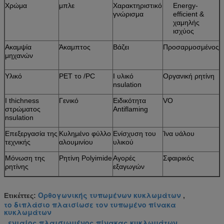
Χρώμα
μπλε
Χαρακτηριστικό
Energy-
γνώρισμα
efficient &
χαμηλής
ισχύος
Ακαμψία
Άκαμπτος
Βάζει
Προσαρμοσμένος
μηχανών
Υλικό
PET το /PC
Ι υλικό
Οργανική ρητίνη
nsulation
Ι thichness
Γενικό
Ειδικότητα
VO
στρώματος
Antiflaming
nsulation
Επεξεργασία της
Κυλημένο φύλλο
Ενίσχυση του
Ίνα υάλου
τεχνικής
αλουμινίου
υλικού
Μόνωση της
Ρητίνη Polyimide
Αγορές
Σφαιρικός
ρητίνης
εξαγωγών
Ορθογωνικής τυπωμένων κυκλωμάτων
Ετικέττες:
,
το διπλάσιο πλαισίωσε τον τυπωμένο πίνακα
κυκλωμάτων
ενιαίος πλαισιωμένος πίνακας κυκλωμάτων
,