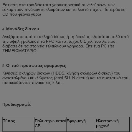
Εστίαση στα τρισδιάστατα χαρακτηριστικά συνελεύσεων των
εύκαμπτων πινάκων κυκλωμάτων και το λεπτό πάχος. Το τεράστιο
CD που φέρνει γύρω
Μονάδες δίσκου
4.
Ανεξάρτητα από το σκληρό δίσκο, ή τη δισκέτα, εξαρτάται πολύ από
την υψηλή μαλακότητα FPC και το πάχος 0.1 χιλ. του λεπτού,
διάβασε ότι τα στοιχεία τελειώνουν γρήγορα. Είτε ένα PC είτε
ΣΗΜΕΙΩΜΑΤΆΡΙΟ.
Οι πιό πρόσφατες εφαρμογές
5.
Κινήσεις σκληρών δίσκων (HDDS, κίνηση σκληρών δίσκων) του
ανασταλμένου κυκλώματος (ensi SU. Ν cireuit) και τα συστατικά του
συσκευάζοντας πίνακα xe, κ.λπ.
Προδιαγραφές
Τύπος
Πολυστρωματικά
Εφαρμογή
Ηλεκτρονική
CB
μηχανή