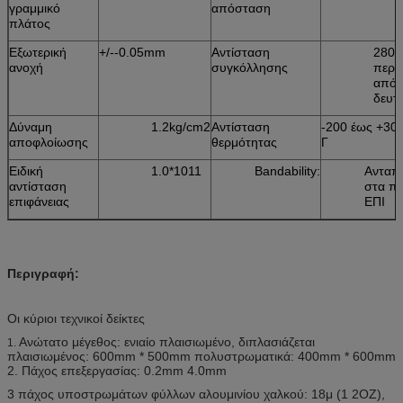
γραμμικό
απόσταση
πλάτος
Εξωτερική
+/--0.05mm
Αντίσταση
280
ανοχή
συγκόλλησης
περι
από 
δευτ
Δύναμη
1.2kg/cm2
Αντίσταση
-200 έως +300
αποφλοίωσης
θερμότητας
Γ
Ειδική
1.0*1011
Bandability:
Ανταπο
αντίσταση
στα π
επιφάνειας
ΕΠΙ
Περιγραφή:
Οι κύριοι τεχνικοί δείκτες
Ανώτατο μέγεθος: ενιαίο πλαισιωμένο, διπλασιάζεται
1.
πλαισιωμένος: 600mm * 500mm πολυστρωματικά: 400mm * 600mm
2. Πάχος επεξεργασίας: 0.2mm 4.0mm
3 πάχος υποστρωμάτων φύλλων αλουμινίου χαλκού: 18μ (1 2OZ),