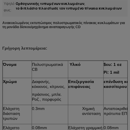
Ορθογωνικής τυπωμένων κυκλωμάτων
Υψηλό
,
το διπλάσιο πλαισίωσε τον τυπωμένο πίνακα κυκλωμάτων
φως:
Ανακυκλωμένος εκτυπώσιμος πολυστρωματικός πίνακας κυκλωμάτων για
τη μονάδα δίσκου/μηχάνημα αναπαραγωγής CD
Γρήγορη λεπτομέρεια:
Όνομα
Πολυστρωματικά
Υλικό
$cu: 1 oz
CB
Pi: 1 mil
Χρώμα
Διαφανής,
Επεξεργασία
επένδυση κα
κόκκινος, κίτρινος,
επιφάνειας
κασσίτερου
πράσινος, μπλε.
Ροζ., πορφυρός
Ελάχιστη
0.3mm
Χημική
Ανταποκριθείτ
διάσταση
αντίσταση
πρότυπα ΕΠΙ:
τρυπών
Ελάχιστο
0.08mm
Ελάχιστη γραμμική
0.08mm