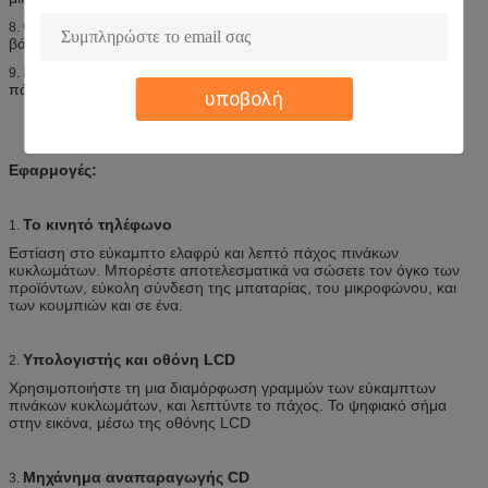
Chamfer υποδοχών: Γωνία: 30 βαθμοί, 45 βαθμοί, 60 βαθμοί
8.
βάθους: 13mm
Β κομμένος: Γωνία: 30 βαθμοί, 35 βαθμοί, 45 βαθμοί βάθους:
9.
πάχος 2/3 ελάχιστο μέγεθος: 80mm * 80mm
υποβολή
Εφαρμογές:
Το κινητό τηλέφωνο
1.
Εστίαση στο εύκαμπτο ελαφρύ και λεπτό πάχος πινάκων
κυκλωμάτων. Μπορέστε αποτελεσματικά να σώσετε τον όγκο των
προϊόντων, εύκολη σύνδεση της μπαταρίας, του μικροφώνου, και
των κουμπιών και σε ένα.
Υπολογιστής και οθόνη LCD
2.
Χρησιμοποιήστε τη μια διαμόρφωση γραμμών των εύκαμπτων
πινάκων κυκλωμάτων, και λεπτύντε το πάχος. Το ψηφιακό σήμα
στην εικόνα, μέσω της οθόνης LCD
Μηχάνημα αναπαραγωγής CD
3.