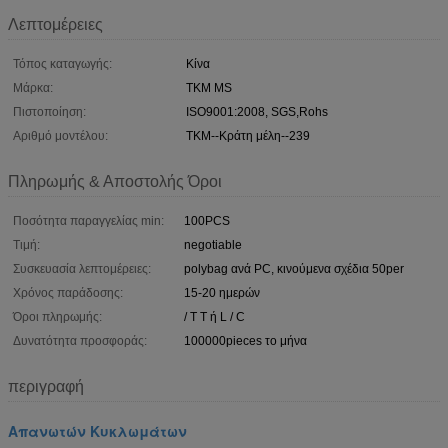
Λεπτομέρειες
Τόπος καταγωγής:
Κίνα
Μάρκα:
TKM MS
Πιστοποίηση:
ISO9001:2008, SGS,Rohs
Αριθμό μοντέλου:
TKM--Κράτη μέλη--239
Πληρωμής & Αποστολής Όροι
Ποσότητα παραγγελίας min:
100PCS
Τιμή:
negotiable
Συσκευασία λεπτομέρειες:
polybag ανά PC, κινούμενα σχέδια 50per
Χρόνος παράδοσης:
15-20 ημερών
Όροι πληρωμής:
/ T T ή L / C
Δυνατότητα προσφοράς:
100000pieces το μήνα
περιγραφή
Απανωτών Κυκλωμάτων