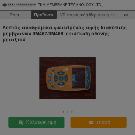
TKM MEMBRANE TECHNOLOGY LTD.
Σπίτι
Προϊόντα
VR παρουσιάστε
Περίπου εμείς
>>
Λεπτός αναδρομικά φωτισμένος αφής διακόπτης
μεμβρανών 3M467/3M468, εκτύπωση οθόνης
μεταξιού
Καλύτερη τιμή
επαφή