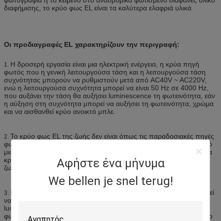
διαφήμισης, το κρύο φως EL είναι τα καλύτερα ελαφριά υλικά
Οι προδιαγραφές EL χαρακτηρίζουν την περιγραφή:
Η δροσερή εργασία είναι μια ηλεκτρική ενέργεια, η κρύα πηγή
1.
φωτός που η γενική λειτουργούσα τάση και η λειτουργούσα τάση
συχνότητας μπορούν να ρυθμιστούν μετά από AC40V ~ AC220V,
ενώ η λειτουργούσα συχνότητα μπορεί να είναι 50 Hz σε 4000 Hz,
που αυξάνει την τάση θα αυξήσει luminescence τη φωτεινότητα, εάν
η αύξηση στη συχνότητα μπορεί να αυξήσει τη φωτεινότητα, χρώμα
και να αισθανθεί κρύο ανοικτό μπλε.
Το κρύο φως EL της ζωής δεν είναι όπως τις παραδοσιακές πηγές
2.
φωτός έχει την ξαφνική μεταβίβαση του φαινομένου, αλλά μετά από
μια μεγάλη περίοδο της χρήσης, η φωτεινότητα μειωμένος βαθμιαία
κρύο, η τάση, συχνότητα, θερμοκρασία, υγρασία, κρύο φως της
Αφήστε ένα μήνυμα
ζωής είναι επηρεασθείς παράγοντας κλειδί
We bellen je snel terug!
Η luminescent φωτεινότητα της luminescent φωτεινότητας μπορεί
3.
να ληφθεί από τη φωτομετρική μέτρηση, η φωτεινότητα της
luminescent πηγής φωτός εκφράζεται συνήθως στις μονάδες του
φωτομετρικού υπολογισμού, αλλά το ανθρώπινο μάτι είναι λιγότερο