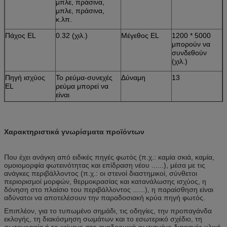
μπλε, πράσινα,
μπλε, πράσινα,
κ.λπ.
Πάχος EL
0.32 (χιλ.)
Μέγεθος EL
1200 * 5000
μπορούν να
συνδεθούν
(χιλ.)
Πηγή ισχύος
Το ρεύμα-συνεχές
Δύναμη
13
EL
ρεύμα μπορεί να
είναι
Τάση
220
Ρεύμα
0.2
εισαγωγής
Χαρακτηριστικά γνωρίσματα προϊόντων
Που έχει ανάγκη από ειδικές πηγές φωτός (π.χ.: καμία σκιά, καμία,
ομοιομορφία φωτεινότητας και επίδραση νέου ......), μέσα με τις
ανάγκες περιβάλλοντος (π.χ.: οι στενοί διαστημικοί, σύνθετοι
περιορισμοί μορφών, θερμοκρασίας και κατανάλωσης ισχύος, η
δόνηση στο πλαίσιο του περιβάλλοντος ......), η παραίσθηση είναι
αδύνατοι να αποτελέσουν την παραδοσιακή κρύα πηγή φωτός.
Επιπλέον, για το τυπωμένο σημάδι, τις οδηγίες, την προπαγάνδα
εκλογής, τη διακόσμηση σωμάτων και το εσωτερικό σχέδιο, τη
φωτογραφία ή το κείμενο στο αναδρομικά φωτισμένο διαφανές υλικό