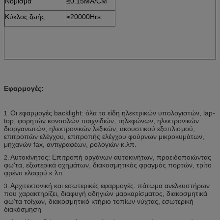
Νόμισμα
≤0.15MA/CM
Κύκλος ζωής
≥20000Hrs.
Εφαρμογές:
Οι εφαρμογές backlight: όλα τα είδη ηλεκτρικών υπολογιστών, lap-
1.
top, φορητών κονσολών παιχνιδιών, τηλεφώνων, ηλεκτρονικών
διοργανωτών, ηλεκτρονικών λεξικών, ακουστικού εξοπλισμού,
επιτροπών ελέγχου, επιτροπής ελέγχου φούρνων μικροκυμάτων,
μηχανών fax, αντιγραφέων, ρολογιών κ.λπ.
Αυτοκίνητος: Επιτροπή οργάνων αυτοκινήτων, προειδοποιώντας
2.
φω'τα, εξωτερικά οχημάτων, διακοσμητικός φραγμός πορτών, τρίτο
φρένο ελαφρύ κ.λπ.
Αρχιτεκτονική και εσωτερικές εφαρμογές: πάτωμα ανελκυστήρων
3.
που χαρακτηρίζει, διαφυγή οδηγιών μαρκαρίσματος, διακοσμητικά
φω'τα τοίχων, διακοσμητικό κτήριο τοπίων νύχτας, εσωτερική
διακόσμηση