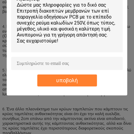
εύκολο να επιτευχθεί τέτοια ευαισθησία, οπτική αίσθηση και γενικά
φωτόμετρο τα πρότυπα της σύγκρισης, θα υπάρξει ένας ορισμένος
βαθμός λάθους.
Η κρύα πηγή φωτός EL για να παραγάγουν τη πηγή ισχύος, μέσω
4.
ενός ταιριάζοντας με σχεδίου αναστροφέων μετασχηματιστών
(ΟΔΗΓΌΣ) στην κίνηση, και η τάση κίνησης και η συχνότητα των
κρύων ταμπλετών, είναι εκτίμηση του μεγέθους της περιοχής
σύμφωνα με τις ακτίνες, της χρήσης του περιβάλλοντος, της ζωής,
των όρων κ.λπ. για το σχέδιο και την ανάπτυξη και την παραγωγή
της επαγγελματικής παραγωγής.
Κρύοι ελαφρύς και το πάχος των κρύων ταμπλετών έχει έναν πολύ
5.
ελκυστικό κύριο όρο είναι ότι το βάρος του βάρους και του πάχους
του, κρύες ταμπλέτες είναι 0.1 γραμμάρια ανά τετραγωνικό
υποβολή
εκατοστόμετρο, και το πάχος είναι 0.2mm ~ 0.5mm, οι ειδικές
απαιτήσεις για μερικές διαταγές, το βάρος και το πάχος της
luminescent ταινίας θα ακολουθηθούν από την αλλαγή.
Ένα άλλο πλεονέκτημα των κρύων ταμπλετών που κάμπτουν τις
6.
κρύες ταμπλέτες ανθεκτικότητας είναι ότι έχει την καλή ευελιξία,
συνήθως 2cm επάνω από την κάμπτοντας ακτίνα είναι αποδεκτό,
χαρακτηριστικά αυτής της κάμπτοντας ανθεκτικότητας, αλλά και δίνει
τις κρύες ταμπλέτες έχει περισσότερους διαφορετικούς σκοπούς
περιβαλλόντων.