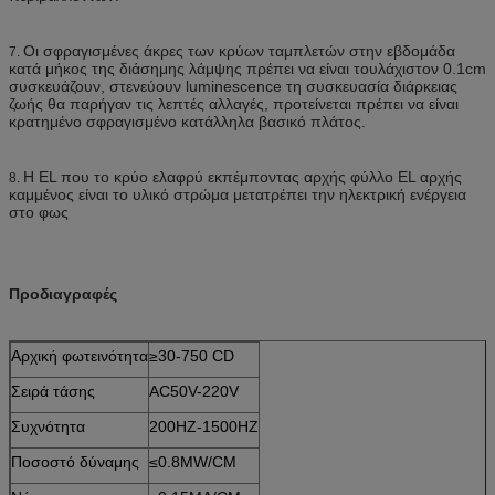
Οι σφραγισμένες άκρες των κρύων ταμπλετών στην εβδομάδα
7.
κατά μήκος της διάσημης λάμψης πρέπει να είναι τουλάχιστον 0.1cm
συσκευάζουν, στενεύουν luminescence τη συσκευασία διάρκειας
ζωής θα παρήγαν τις λεπτές αλλαγές, προτείνεται πρέπει να είναι
κρατημένο σφραγισμένο κατάλληλα βασικό πλάτος.
Η EL που το κρύο ελαφρύ εκπέμποντας αρχής φύλλο EL αρχής
8.
καμμένος είναι το υλικό στρώμα μετατρέπει την ηλεκτρική ενέργεια
στο φως
Προδιαγραφές
Αρχική φωτεινότητα
≥30-750 CD
Σειρά τάσης
AC50V-220V
Συχνότητα
200HZ-1500HZ
Ποσοστό δύναμης
≤0.8MW/CM