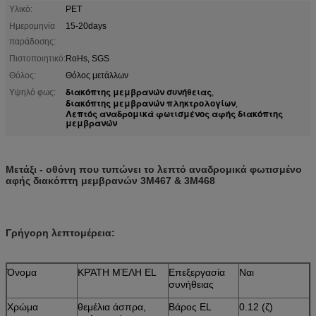
Υλικό:
PET
Ημερομηνία
15-20days
παράδοσης:
Πιστοποιητικό:
RoHs, SGS
Θόλος:
Θόλος μετάλλων
διακόπτης μεμβρανών συνήθειας
Υψηλό φως:
,
διακόπτης μεμβρανών πληκτρολογίων
,
Λεπτός αναδρομικά φωτισμένος αφής διακόπτης
μεμβρανών
Μετάξι - οθόνη που τυπώνει το λεπτό αναδρομικά φωτισμένο
αφής διακόπτη μεμβρανών 3M467 & 3M468
Γρήγορη λεπτομέρεια:
Όνομα
ΚΡΆΤΗ ΜΈΛΗ EL
Επεξεργασία
Ναι
συνήθειας
Χρώμα
θεμέλια άσπρα,
Βάρος EL
0.12 (ζ)