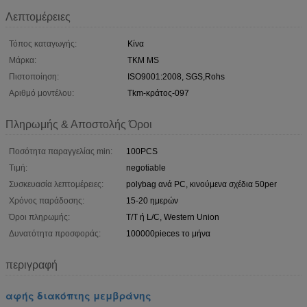
Λεπτομέρειες
Τόπος καταγωγής:
Κίνα
Μάρκα:
TKM MS
Πιστοποίηση:
ISO9001:2008, SGS,Rohs
Αριθμό μοντέλου:
Tkm-κράτος-097
Πληρωμής & Αποστολής Όροι
Ποσότητα παραγγελίας min:
100PCS
Τιμή:
negotiable
Συσκευασία λεπτομέρειες:
polybag ανά PC, κινούμενα σχέδια 50per
Χρόνος παράδοσης:
15-20 ημερών
Όροι πληρωμής:
T/T ή L/C, Western Union
Δυνατότητα προσφοράς:
100000pieces το μήνα
περιγραφή
αφής διακόπτης μεμβράνης