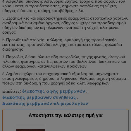
Ασφάλεια, διάσωση: Αστυνομία νύχτας, τροχαία που φορούν τον
4.
κρύο ιματισμό προειδοποίησης, σήμανση ασφάλειας τη νύχτα,
οδηγίες διάσωσης, σκάφη, αποβάθρες, κ.λπ.
Στρατιωτικές και αεροδιαστημικές εφαρμογές: στρατιωτικό χαρτών,
5.
αναδρομικά φωτισμένα όργανα, οδηγίες νυχτερινού προσδιορισμού
οδηγιών διαδρόμων αερολιμένων riverboat τη νύχτα, αλεσμένος
οδηγός
Προωθητικά στοιχεία: πώληση, εφαρμογή της προεκλογικής
6.
εκστρατείας, προπαγάνδα εκλογής, εκστρατεία στόλου, φυλλάδια
διαφήμισης
Παιχνίδια, δώρα: όλα τα είδη παιχνιδιών, πηγής φωτός, ελαφριού
7.
πλαισίου, φωτογραφίας EL, καρτών του βαλεντίνου, διακριτικών και
άλλων εφαρμογών καταναλωτικών προϊόντων
Δημόσιοι χώροι του επιχειρησιακού εξοπλισμού, μηχανήματα:
8.
στάση λεωφορείου, δημόσιοι τηλεφωνικοί θάλαμοι, μηχανή νόμισμα-
ποτών στη διαδρομή που χορηγεί άδεια κ.λπ. λεωφορείων.
διακόπτης αφής μεμβρανών
Ετικέττες:
,
διακόπτης μεμβρανών συνήθειας
,
Διακόπτης μεμβρανών πληκτρολογίων
Αποκτήστε την καλύτερη τιμή για