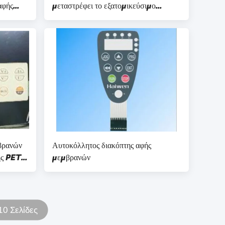
αφής
μεταστρέφει το εξατομικεύσιμο
αριθμητικό πληκτρολόγιο, αδιάβροχο
βρανών
Αυτοκόλλητος διακόπτης αφής
ης PET
μεμβρανών
ική
10 Σελίδες