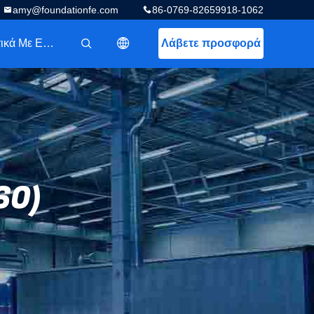
amy@foundationfe.com
86-0769-82659918-1062
Σχετικά Με Εμάς
Λάβετε προσφορά
描述
60)