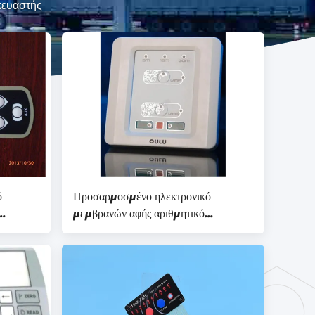
κευαστής
ό
Προσαρμοσμένο ηλεκτρονικό
μεμβρανών αφής αριθμητικό
ε την
πληκτρολόγιο μεμβρανών διακοπτών
κοίλο κυρτό