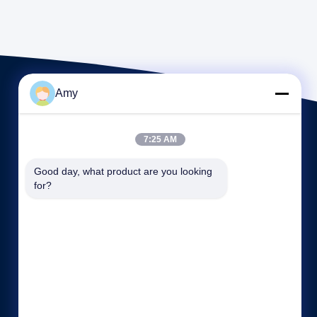
Amy
7:25 AM
Good day, what product are you looking 
for?
Γρήγοροι σύνδεσμοι
Εταιρικό Προφίλ
Γύρος εργοστασίων
Ποιοτικός έλεγχος
Sitemap