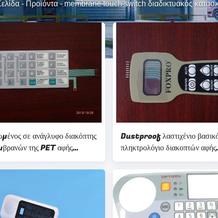
Σελίδα
-
Προϊόντα
-
membrane touch switch διαδικτυακός κατασ
μένος σε ανάγλυφο διακόπτης
Dustproof λαστιχένιο βασικ
μβρανών της PET αφής
πληκτρολόγιο διακοπτών αφής
ος, διακόπτες μεμβρανών
μεμβρανών θόλων μετάλλων μ
λογίων
οθόνη LCD