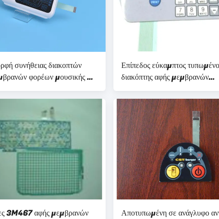
ρφή συνήθειας διακοπτών
Επίπεδος εύκαμπτος τυπωμένο
μβρανών φορέων μουσικής με
διακόπτης αφής μεμβρανών
ήσεις
κυκλωμάτων FPC με τα αποτ
σε ανάγλυφο κλειδιά
ες 3M467 αφής μεμβρανών
Αποτυπωμένη σε ανάγλυφο αν