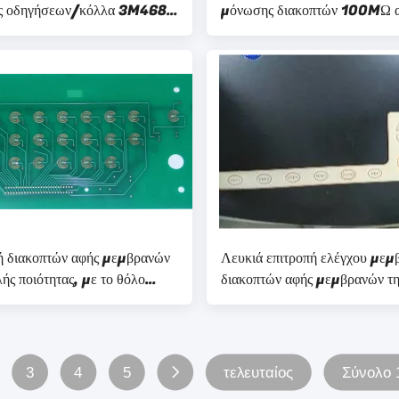
ής οδηγήσεων/κόλλα 3M468
μόνωσης διακοπτών 100MΩ 
ιομηχανικό έλεγχο
μεμβρανών PC εύκαμπτη
ή διακοπτών αφής μεμβρανών
Λευκιά επιτροπή ελέγχου μεμ
ής ποιότητας, με το θόλο
διακοπτών αφής μεμβρανών τ
ν που αποτυπώνεται σε
θαμπή πολωνική 3C ηλεκτρον
ο
3
4
5
τελευταίος
Σύνολο 