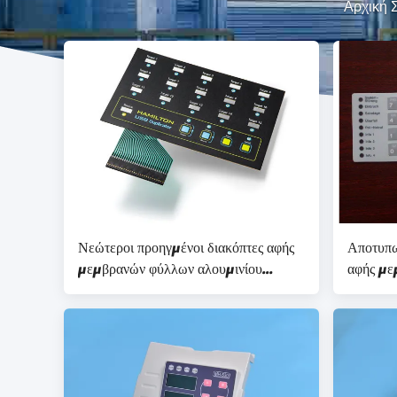
Αρχική 
Νεώτεροι προηγμένοι διακόπτες αφής
Αποτυπω
μεμβρανών φύλλων αλουμινίου
αφής με
οικιακών συσκευών ηλεκτρονικοί
εύκαμπτ
αδιάβροχοι
πληκτρο