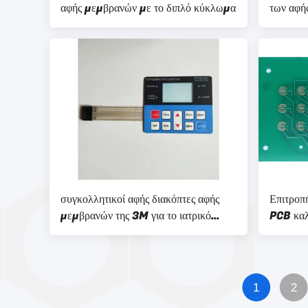
αφής μεμβρανών με το διπλό κύκλωμα
των αφ
για το β
συγκολλητικοί αφής διακόπτες αφής
Επιτροπ
μεμβρανών της 3M για το ιατρικό
PCB καλ
εξοπλισμό
μετάλλω
ανάγλυφ
1
2