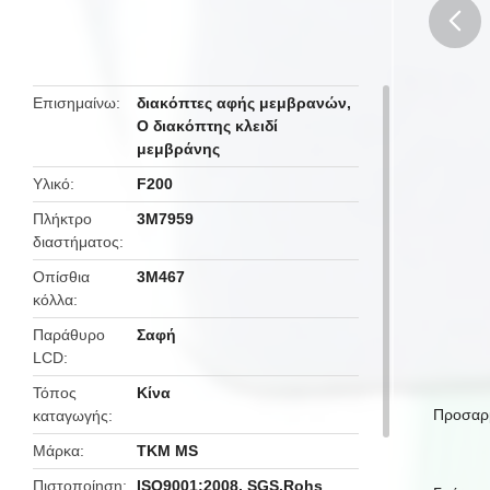
butto
Επισημαίνω
διακόπτες αφής μεμβρανών
,
Ο διακόπτης κλειδί
μεμβράνης
Υλικό
F200
Πλήκτρο
3M7959
διαστήματος
Οπίσθια
3M467
κόλλα
Παράθυρο
Σαφή
LCD
Τόπος
Κίνα
Προσαρμ
καταγωγής
Μάρκα
TKM MS
Πιστοποίηση
ISO9001:2008, SGS,Rohs