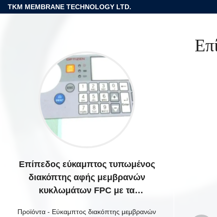
TKM MEMBRANE TECHNOLOGY LTD.
Επ
Επίπεδος εύκαμπτος τυπωμένος
διακόπτης αφής μεμβρανών
κυκλωμάτων FPC με τα
αποτυπωμένα σε ανάγλυφο
Προϊόντα
-
Εύκαμπτος διακόπτης μεμβρανών
κλειδιά