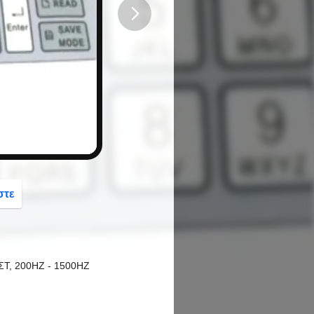
button
στε
ΣΤ, 200HZ - 1500HZ