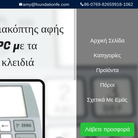
amy@foundationfe.com
86-0769-82659918-1062
ιακόπτης αφής
C με τα
Αρχική Σελίδα
Κατηγορίες
κλειδιά
Προϊόντα
Πόροι
Σχετικά Με Εμάς
Λάβετε προσφορά