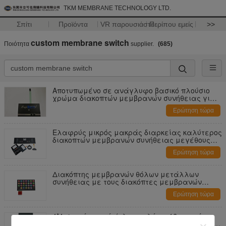
TKM MEMBRANE TECHNOLOGY LTD.
Σπίτι
Προϊόντα
VR παρουσιάστε
Περίπου εμείς
>>
custom membrane switch
Ποιότητα
supplier.
(685)
Αποτυπωμένο σε ανάγλυφο βασικό πλούσιο
χρώμα διακοπτών μεμβρανών συνήθειας για
ιατρικό/τον ελεγκτή
Ερώτηση τώρα
Ελαφρύς μικρός μακράς διαρκείας καλύτερος
διακοπτών μεμβρανών συνήθειας μεγέθους
αισθάνεται
Ερώτηση τώρα
Διακόπτης μεμβρανών θόλων μετάλλων
συνήθειας με τους διακόπτες μεμβρανών
εκτύπωσης/συνήθειας οθόνης μεταξιού
Ερώτηση τώρα
4*4 σειρά μητρών/πληκτρολόγιο 16 μητρών
βασικά αριθμητικά πληκτρολόγια διακοπτών