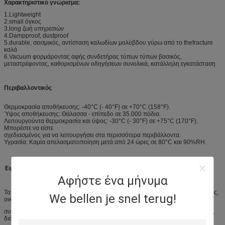
Χαρακτηριστικό γνώρισμα:
1.Lightweight
2.small όγκος
3.long ζωή υπηρεσιών
4.Dampproof, dustproof
5.durable, σεισμικός, αντίσταση καλωδίων μολύβδου γύρω από το thefracture
καλά
6.Vacuum φορμάροντας αφής συνδετήρας τύπων τύπων βασικός,
μεταστρέφοντας, καθορισμένων οδηγήσεων συνολικά, κατάλληλη εγκατάσταση
Περιβαλλοντικός
Θερμοκρασία αποθήκευσης: -40°C (- 40°F) σε +70°C (158°F).
Ύψος αποθήκευσης: Θάλασσα - επίπεδο σε 35.000 πόδια.
Λειτουργούντα θερμοκρασία και ύψος: -30°C (- 30°F) σε +75°C (170°F).
Μπορέστε να είστε
σχεδιασμένος για να λειτουργήσει στα περισσότερα περιβάλλοντα.
Υγρασία: Καμία απελασματοποίηση μετά από 24 ώρες σε 80°C και 90%RH.
Εφαρμογές:
Αφήστε ένα μήνυμα
Τα προϊόντα χρησιμοποιούνται ευρέως στην επικοινωνία, βιομηχανικός έλεγχος,
We bellen je snel terug!
οικογένεια
συσκευές, ΠΣΤ, παιδί-εκμάθηση των παιδιών, ηλεκτρονική μηχανή ανάγνωσης,
διάφορες μηχανές παιχνιδιών, όργανα και συσκευές, μηχανή συμμετοχής,