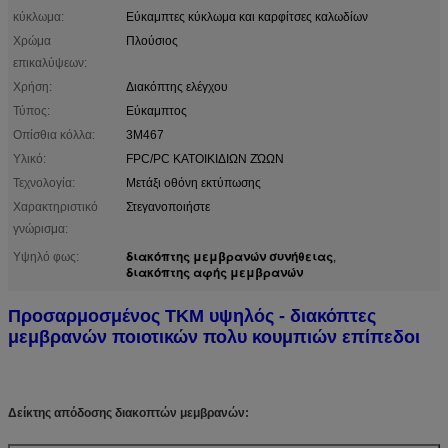
κύκλωμα:
Εύκαμπτες κύκλωμα και καρφίτσες καλωδίων
Χρώμα
Πλούσιος
επικαλύψεων:
Χρήση:
Διακόπτης ελέγχου
Τύπος:
Εύκαμπτος
Οπίσθια κόλλα:
3M467
Υλικό:
FPC/PC ΚΑΤΟΙΚΙΔΙΩΝ ΖΏΩΝ
Τεχνολογία:
Μετάξι οθόνη εκτύπωσης
Χαρακτηριστικό
Στεγανοποιήστε
γνώρισμα:
διακόπτης μεμβρανών συνήθειας
Υψηλό φως:
,
διακόπτης αφής μεμβρανών
Προσαρμοσμένος TKM υψηλός - διακόπτες
μεμβρανών ποιοτικών πολυ κουμπιών επίπεδοι
Δείκτης απόδοσης διακοπτών μεμβρανών: