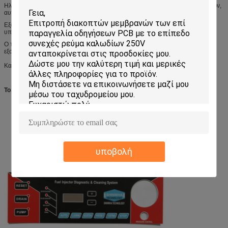
Ηλεκτρονική κλίμακα, ιατρικός εξοπλισμός, ηλεκτρονικός εξοπλισμός εργαλείων,
αυτόματη ράβοντας μηχανή,
Εξοπλισμός μηχανών κεντητικής, συντήρησης μηχανών, πληκτρολόγιο
υπολογιστών και ηλεκτρονικοί υπολογιστές και κ.λπ.
Ο τηλεχειρισμός, ο πίνακας ελέγχου για τις εγχώριες συσκευές, ο ιατρικός
εξοπλισμός, το αυτοκίνητο, ο υπολογιστής και το κύτταρο τηλεφωνούν, κ.λπ.
Και ο cOem και οι διαταγές ODM είναι ευπρόσδεκτοι.
Το προϊόν παρουσιάζει
υποβολή