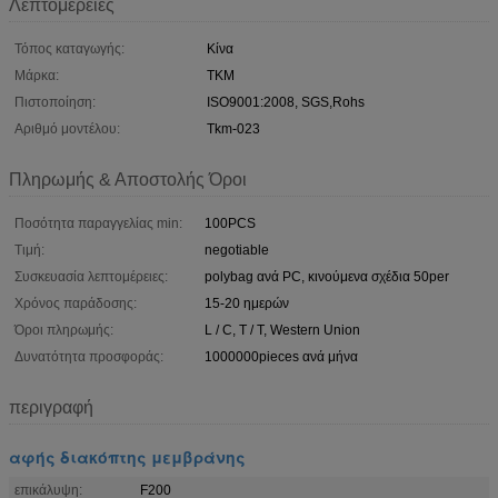
Λεπτομέρειες
Τόπος καταγωγής:
Κίνα
Μάρκα:
TKM
Πιστοποίηση:
ISO9001:2008, SGS,Rohs
Αριθμό μοντέλου:
Tkm-023
Πληρωμής & Αποστολής Όροι
Ποσότητα παραγγελίας min:
100PCS
Τιμή:
negotiable
Συσκευασία λεπτομέρειες:
polybag ανά PC, κινούμενα σχέδια 50per
Χρόνος παράδοσης:
15-20 ημερών
Όροι πληρωμής:
L / C, T / T, Western Union
Δυνατότητα προσφοράς:
1000000pieces ανά μήνα
περιγραφή
αφής διακόπτης μεμβράνης
επικάλυψη:
F200