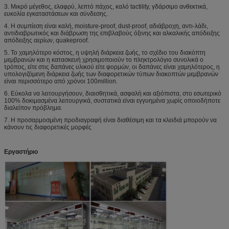
3.
Μικρό μέγεθος, ελαφρύ, λεπτό πάχος, καλό tactility, γδάρσιμο ανθεκτικά,
ευκολία εγκαταστάσεων και σύνδεσης.
4.
Η συμπίεση είναι καλή, moisture-proof, dust-proof, αδιάβροχη, αντι-λάδι,
αντιδιαβρωτικός και διάβρωση της επιβλαβούς όξινης και αλκαλικής απόδειξης
απόδειξης αερίων, quakeproof.
5.
Το χαμηλότερο κόστος, η υψηλή διάρκεια ζωής, το σχέδιο του διακόπτη
μεμβρανών και η κατασκευή χρησιμοποιούν το πληκτρολόγιο συνολικά ο
τρόπος, είτε στις δαπάνες υλικού είτε φορμών, οι δαπάνες είναι χαμηλότερος, η
υπολογιζόμενη διάρκεια ζωής των διαφορετικών τύπων διακοπτών μεμβρανών
είναι περισσότερο από χρόνοι 100million.
6.
Εύκολα να λειτουργήσουν, διαισθητικά, ασφαλή και αξιόπιστα, στο εσωτερικό
100% δοκιμασμένα λειτουργικά, συστατικά είναι εγγυημένα χωρίς οποιοδήποτε
διαλείπον πρόβλημα.
7.
Η προσαρμοσμένη προδιαγραφή είναι διαθέσιμη και τα κλειδιά μπορούν να
κάνουν τις διαφορετικές μορφές
Εργαστήριο