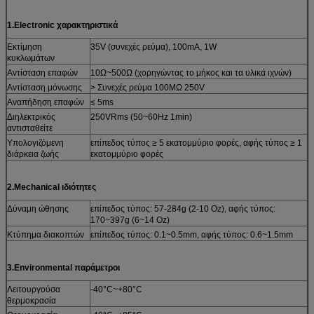
1.Electronic χαρακτηριστικά
Εκτίμηση
35V (συνεχές ρεύμα), 100mA, 1W
κυκλωμάτων
Αντίσταση επαφών
10Ω~500Ω (χορηγώντας το μήκος και τα υλικά ιχνών)
Αντίσταση μόνωσης
> Συνεχές ρεύμα 100MΩ 250V
Αναπήδηση επαφών
≤ 5ms
Διηλεκτρικός
250VRms (50~60Hz 1min)
αντισταθείτε
Υπολογιζόμενη
επίπεδος τύπος ≥ 5 εκατομμύριο φορές, αφής τύπος ≥ 1
διάρκεια ζωής
εκατομμύριο φορές
2.Mechanical ιδιότητες
Δύναμη ώθησης
επίπεδος τύπος: 57-284g (2-10 Oz), αφής τύπος:
170~397g (6~14 Oz)
Κτύπημα διακοπτών
επίπεδος τύπος: 0.1~0.5mm, αφής τύπος: 0.6~1.5mm
3.Environmental παράμετροι
Λειτουργούσα
-40°C~+80°C
θερμοκρασία