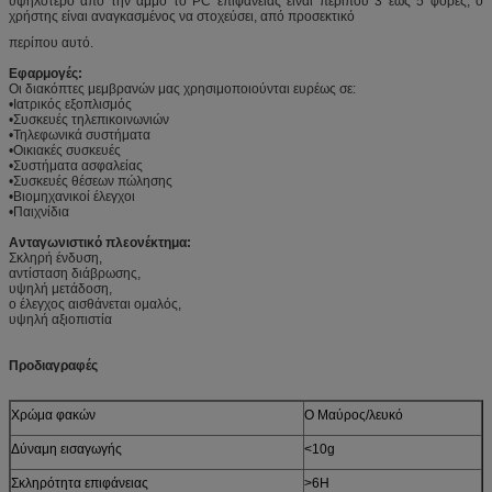
υψηλότερο από την άμμο το PC επιφάνειας είναι περίπου 3 έως 5 φορές, ο
χρήστης είναι αναγκασμένος να στοχεύσει, από προσεκτικό
περίπου αυτό.
Εφαρμογές:
Οι διακόπτες μεμβρανών μας χρησιμοποιούνται ευρέως σε:
•Ιατρικός εξοπλισμός
•Συσκευές τηλεπικοινωνιών
•Τηλεφωνικά συστήματα
•Οικιακές συσκευές
•Συστήματα ασφαλείας
•Συσκευές θέσεων πώλησης
•Βιομηχανικοί έλεγχοι
•Παιχνίδια
Ανταγωνιστικό πλεονέκτημα:
Σκληρή ένδυση,
αντίσταση διάβρωσης,
υψηλή μετάδοση,
ο έλεγχος αισθάνεται ομαλός,
υψηλή αξιοπιστία
Προδιαγραφές
Χρώμα φακών
Ο Μαύρος/λευκό
Δύναμη εισαγωγής
<10g
Σκληρότητα επιφάνειας
>6H