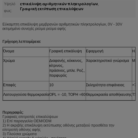
επικάλυψη αριθμητικών πληκτρολογίων
Υψηλό
,
Γραφική εκτύπωση επικαλύψεων
φως:
Εύκαμπτη επικάλυψη μεμβρανών αριθμητικών πληκτρολογίων, 0V - 30V
εκτιμημένο συνεχές ρεύμα ρεύμα αφής
Γρήγορη λεπτομέρεια:
Όνομα
Γραφική επικάλυψη
Εφαρμογή
Ηλε
Χρώμα
Διαφανής, κόκκινος,
Χαρακτηριστικό γνώρισμα
Με
κίτρινος,
πράσινος, μπλε. Ροζ.,
πορφυρός
Επαφές
10
Σκληρότητα επιφάνειας
>7
Λειτουργούσα θερμοκρασία
OPL = -10, TOPH =60
Θερμοκρασία αποθήκευσης
TST
Περιγραφές
:
Γραφικές επιτροπές επικαλύψεων
1) Επί παραγγελία OEM/ODM
2) Η ακριβής επικάλυψη εκτύπωσης οθόνης μεταξιού προσθέτει την
επιτροπή οθόνης αφής
3) Πλούσια χρώματα