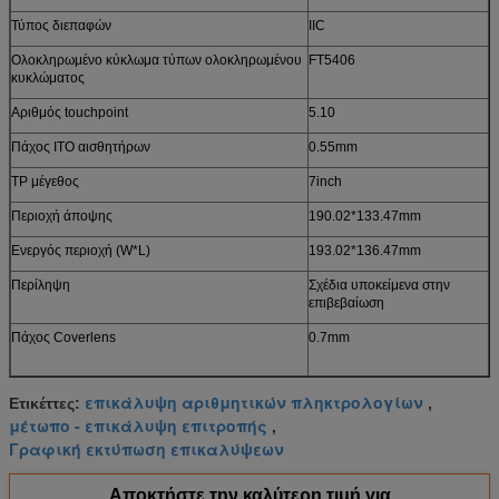
Τύπος διεπαφών
IIC
Ολοκληρωμένο κύκλωμα τύπων ολοκληρωμένου
FT5406
κυκλώματος
Αριθμός touchpoint
5.10
Πάχος ITO αισθητήρων
0.55mm
TP μέγεθος
7inch
Περιοχή άποψης
190.02*133.47mm
Ενεργός περιοχή (W*L)
193.02*136.47mm
Περίληψη
Σχέδια υποκείμενα στην
επιβεβαίωση
Πάχος Coverlens
0.7mm
επικάλυψη αριθμητικών πληκτρολογίων
Ετικέττες:
,
μέτωπο - επικάλυψη επιτροπής
,
Γραφική εκτύπωση επικαλύψεων
Αποκτήστε την καλύτερη τιμή για