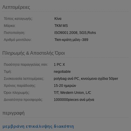
Λεπτομέρειες
Τόπος καταγωγής:
Κίνα
Μάρκα:
TKM MS
Πιστοποίηση:
ISO9001:2008, SGS,Rohs
Αριθμό μοντέλου:
Tkm-κράτη μέλη--389
Πληρωμής & Αποστολής Όροι
Ποσότητα παραγγελίας min:
1 PC Χ
Τιμή:
negotiable
Συσκευασία λεπτομέρειες:
polybag ανά PC, κινούμενα σχέδια 50per
Χρόνος παράδοσης:
15-20 ημερών
Όροι πληρωμής:
T/T, Western Union, L/C
Δυνατότητα προσφοράς:
1000000pieces ανά μήνα
περιγραφή
μεμβράνη επικάλυψης διακόπτη