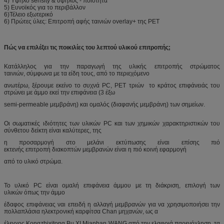
4) Υψηλό sensity & υψηλός - ποιότητα
5) Ευνοϊκός για το περιβάλλον
6)Τέλειο εξωτερικό
6) Πρώτες ύλες: Επιτροπή αφής ταινιών overlay+ της PET
Πώς να επιλέξει τις ποικιλίες του λεπτού υλικού επιτροπής;
Κατάλληλος για την παραγωγή της υλικής επιτροπής στρώματος
ταινιών, σύμφωνα με τα είδη τους, από το περιεχόμενο
ανωτέρω, ξέρουμε εκείνο το συχνά PC, PET τριών το κράτος επιφάνειάς του
στρώνει με άμμο εκεί την επιφάνεια (3 έξω
semi-permeable μεμβράνη) και ομαλός (διαφανής μεμβράνη) των σημείων.
Οι σωματικές ιδιότητες των υλικών PC και των χημικών χαρακτηριστικών του
σύνθετου δείκτη είναι καλύτερες, της
η προσαρμογή στο μελάνι εκτύπωσης είναι επίσης πιό
εκτενής επιτροπή διακοπτών μεμβρανών είναι η πιό κοινή εφαρμογή
από το υλικό στρώμα.
Το υλικό PC είναι ομαλή επιφάνεια άμμου με τη διάκριση, επιλογή των
υλικών όπως την άμμο
έδαφος επιφάνειας ναι επειδή η αλλαγή μεμβρανών για να χρησιμοποιήσει την
πολλαπλάσια ηλεκτρονική καρφίτσα Chan μηχανών, ως α
έλεγχος Kongzhixitong Bu ΧΙ Mianban WANG από την ελαφριά παρενόχληση, τα