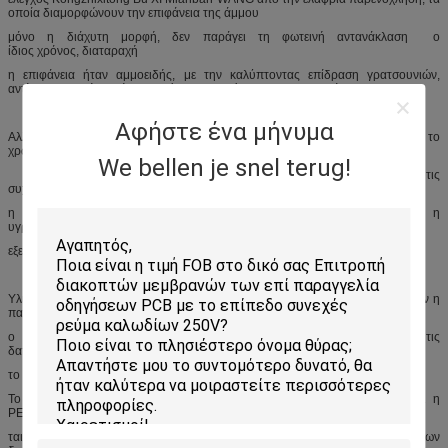
οποία διαμορφώνουν την επιφάνεια της άμμου
μόνο η διάχυτη μορφή, δεν παράγει τη φωτεινή αντανάκλαση ο
ίδιος χρόνος, διαταραχή
η επιφάνεια ήταν αμμοειδής, με την καλύπτοντας επίδραση γρατσουνιών,
αντίθεση, ομαλό υλικό να μην έχει τα ανωτέρω χαρακτηριστικά.
Αφήστε ένα μήνυμα
Αλλά ως ομαλό υλικό, μιά φορά στο πίσω μέρος της τυπωμένης ύλης, το
χρώμα θα είναι πιό ζωηρόχρωμο, ο διακοσμητικός
We bellen je snel terug!
οι αφές απαίτησαν ισχυρό και επειδή δεν χρειάζονται τις
συχνές περιπτώσεις, συχνά στιλπνές
η επιτροπή επιλογής υλικών, ή για κάποια περιοχή επίδειξης, όπως η
υγρή επίδειξη κρυστάλλου LCD ειδικού χρειάζεται
εξετάστε περισσότερη ευνοϊκή επιλογή του ομαλού υλικού.
Υλικό ταινιών PVC σε μια χαμηλότερη τιμή, για το μισό του υλικού PC, όταν η
παραγωγή πολιτικού δημοφιλούς
ο τύπος προϊόντος, εάν επιλέγετε το υλικό PVC, μπορεί να μειώσει τις
δαπάνες παραγωγής και το καλύτερο PVC εξελιξιμότητας
το υλικό, μπορεί να χρησιμοποιήσει κρύο τρισδιάστατο γραφικό επεξεργασίας.
Το ομαλό πάχος φύλλων PVC γενικά 0.5 χιλ. ή περισσότεροι, δύο είναι η
PET ή νερό
ταινία για να προστατεύσει την πλειοψηφία για την παραγωγή των