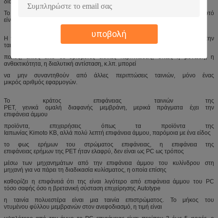
διακοσμητικών επιτροπών επιφάνεια άμμου
Το υλικό πάχος PVC 0.3 χιλ. κάτω από κανονικό, αυτό
είναι γενικά ανεφοδιασμός φύλλων μήκους, κανένας ρόλος.
υποβολή
Η γενική απόδοση για την ταινία της PET μπορεί να αντικατασταθεί από την
ταινία PC, έτσι το υλικό που χρησιμοποιείται για την επιτροπή δεν είναι επίσης
πολύς, εκτός από σε ορισμένες ειδικές περιπτώσεις, όπως η μόνωση, η
ανθεκτικότητα, η διαλυτική αντίσταση, κ.λπ. μπορεί
να μην συναντηθούν από άλλες περιπτώσεις ταινιών, μόνο ένας
μικρός αριθμός εφαρμογών.
Το κράτος επιφάνειας ταινιών της
PET, γενικά ομαλή διαφανής μεμβράνη, μερικά πράγματα έχει την
επιφάνεια άμμου
προϊόντα, επιχειρήσεις όπως τα προϊόντα της
Ιαπωνίας Kimoto KB, αλλά πολύ λεπτή επιφάνεια άμμου, παρόμοια με ένα είδος
το φως ερήμων του στρώματος επιφάνειας, η επιφάνεια της
επιφάνειας ερήμων της PET ήταν ελαφρύ, δεν είναι ως PC ως τρόπος
μέσω των μηχανημάτων από την επιφάνεια άμμου του κυλίνδρου στη
μηχανή για να πάρει τη διαδικασία κυλίσματος, η οποία επίσης
καθορίζει η επιφάνειά ότι της είναι λιγότερο από επιφάνεια άμμου του PC
τόσο σαφής όσο η βρετανική σύσταση επιχείρησης Autotype
η ταινία πολυεστέρα είναι μια ταινία επιστρώματος. Το μήκος του
ντυμένου φύλλου μεμβρανών στον ανεφοδιασμό, η τιμή είναι