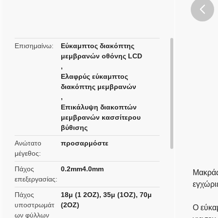
butto
Επισημαίνω
Εύκαμπτος διακόπτης
μεμβρανών οθόνης LCD
,
Ελαφρύς εύκαμπτος
διακόπτης μεμβρανών
,
Επικάλυψη διακοπτών
μεμβρανών κασσίτερου
βύθισης
Ανώτατο
προσαρμόστε
μέγεθος
Πάχος
0.2mm4.0mm
Μακράς
επεξεργασίας
εγχώρι
Πάχος
18μ (1 2OZ), 35μ (1OZ), 70μ
υποστρωμάτ
(2OZ)
Ο εύκα
ων φύλλων