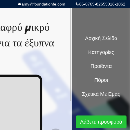
amy@foundationfe.com
86-0769-82659918-1062
λαφρύ μικρό
ια τα έξυπνα
Αρχική Σελίδα
Κατηγορίες
Προϊόντα
Πόροι
Σχετικά Με Εμάς
Λάβετε προσφορά