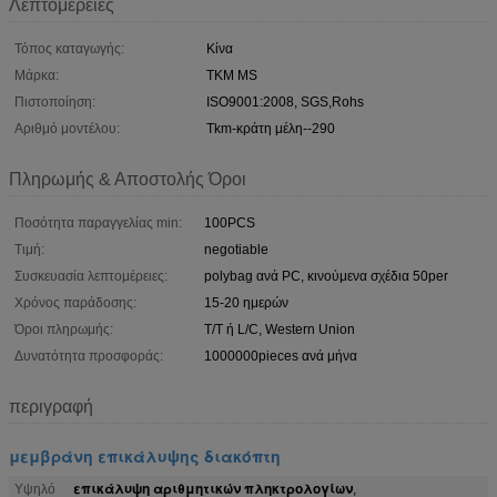
Λεπτομέρειες
Τόπος καταγωγής:
Κίνα
Μάρκα:
TKM MS
Πιστοποίηση:
ISO9001:2008, SGS,Rohs
Αριθμό μοντέλου:
Tkm-κράτη μέλη--290
Πληρωμής & Αποστολής Όροι
Ποσότητα παραγγελίας min:
100PCS
Τιμή:
negotiable
Συσκευασία λεπτομέρειες:
polybag ανά PC, κινούμενα σχέδια 50per
Χρόνος παράδοσης:
15-20 ημερών
Όροι πληρωμής:
T/T ή L/C, Western Union
Δυνατότητα προσφοράς:
1000000pieces ανά μήνα
περιγραφή
μεμβράνη επικάλυψης διακόπτη
επικάλυψη αριθμητικών πληκτρολογίων
Υψηλό
,