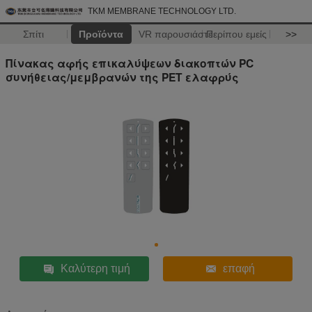
TKM MEMBRANE TECHNOLOGY LTD.
Σπίτι
Προϊόντα
VR παρουσιάστε
Περίπου εμείς
>>
Πίνακας αφής επικαλύψεων διακοπτών PC
συνήθειας/μεμβρανών της PET ελαφρύς
Καλύτερη τιμή
επαφή