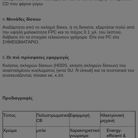
CD που φέρνει γύρω
Μονάδες δίσκου
4.
Ανεξάρτητα από το σκληρό δίσκο, ή τη δισκέτα, εξαρτάται πολύ από
την υψηλή μαλακότητα FPC και το πάχος 0.1 χιλ. του λεπτού,
διάβασε ότι τα στοιχεία τελειώνουν γρήγορα. Είτε ένα PC είτε
ΣΗΜΕΙΩΜΑΤΆΡΙΟ.
Οι πιό πρόσφατες εφαρμογές
5.
Κινήσεις σκληρών δίσκων (HDDS, κίνηση σκληρών δίσκων) του
ανασταλμένου κυκλώματος (ensi SU. Ν cireuit) και τα συστατικά του
συσκευάζοντας πίνακα xe, κ.λπ.
Προδιαγραφές
Τύπος
Πολυστρωματικά
Εφαρμογή
Ηλεκτρονική
CB
μηχανή
Χρώμα
μπλε
Χαρακτηριστικό
Energy-
γνώρισμα
efficient &