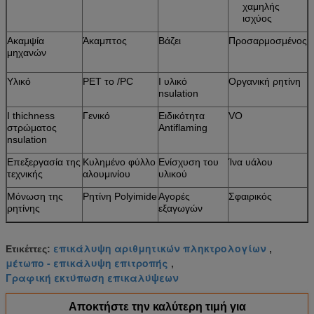
χαμηλής
ισχύος
Ακαμψία
Άκαμπτος
Βάζει
Προσαρμοσμένος
μηχανών
Υλικό
PET το /PC
Ι υλικό
Οργανική ρητίνη
nsulation
Ι thichness
Γενικό
Ειδικότητα
VO
στρώματος
Antiflaming
nsulation
Επεξεργασία της
Κυλημένο φύλλο
Ενίσχυση του
Ίνα υάλου
τεχνικής
αλουμινίου
υλικού
Μόνωση της
Ρητίνη Polyimide
Αγορές
Σφαιρικός
ρητίνης
εξαγωγών
επικάλυψη αριθμητικών πληκτρολογίων
Ετικέττες:
,
μέτωπο - επικάλυψη επιτροπής
,
Γραφική εκτύπωση επικαλύψεων
Αποκτήστε την καλύτερη τιμή για