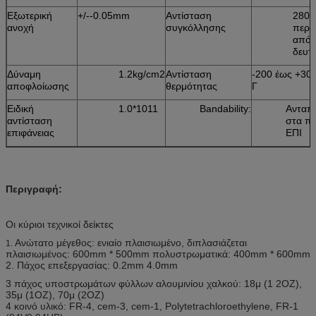
Εξωτερική
+/--0.05mm
Αντίσταση
280
ανοχή
συγκόλλησης
περι
από 
δευτ
Δύναμη
1.2kg/cm2
Αντίσταση
-200 έως +300
αποφλοίωσης
θερμότητας
Γ
Ειδική
1.0*1011
Bandability:
Ανταπο
αντίσταση
στα π
επιφάνειας
ΕΠΙ
Περιγραφή:
Οι κύριοι τεχνικοί δείκτες
Ανώτατο μέγεθος: ενιαίο πλαισιωμένο, διπλασιάζεται
1.
πλαισιωμένος: 600mm * 500mm πολυστρωματικά: 400mm * 600mm
2. Πάχος επεξεργασίας: 0.2mm 4.0mm
3 πάχος υποστρωμάτων φύλλων αλουμινίου χαλκού: 18μ (1 2OZ),
35μ (1OZ), 70μ (2OZ)
4 κοινό υλικό: FR-4, cem-3, cem-1, Polytetrachloroethylene, FR-1