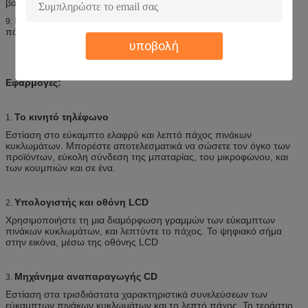
βάθους: 13mm
Β κομμένος: Γωνία: 30 βαθμοί, 35 βαθμοί, 45 βαθμοί βάθους:
9.
πάχος 2/3 ελάχιστο μέγεθος: 80mm * 80mm
υποβολή
Εφαρμογές:
Το κινητό τηλέφωνο
1.
Εστίαση στο εύκαμπτο ελαφρύ και λεπτό πάχος πινάκων
κυκλωμάτων. Μπορέστε αποτελεσματικά να σώσετε τον όγκο των
προϊόντων, εύκολη σύνδεση της μπαταρίας, του μικροφώνου, και
των κουμπιών και σε ένα.
Υπολογιστής και οθόνη LCD
2.
Χρησιμοποιήστε τη μια διαμόρφωση γραμμών των εύκαμπτων
πινάκων κυκλωμάτων, και λεπτύντε το πάχος. Το ψηφιακό σήμα
στην εικόνα, μέσω της οθόνης LCD
Μηχάνημα αναπαραγωγής CD
3.
Εστίαση στα τρισδιάστατα χαρακτηριστικά συνελεύσεων των
εύκαμπτων πινάκων κυκλωμάτων και το λεπτό πάχος. Το τεράστιο