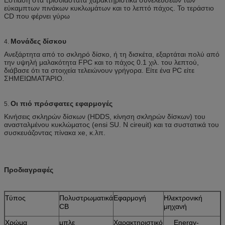
εύκαμπτων πινάκων κυκλωμάτων και το λεπτό πάχος. Το τεράστιο
CD που φέρνει γύρω
Μονάδες δίσκου
4.
Ανεξάρτητα από το σκληρό δίσκο, ή τη δισκέτα, εξαρτάται πολύ από
την υψηλή μαλακότητα FPC και το πάχος 0.1 χιλ. του λεπτού,
διάβασε ότι τα στοιχεία τελειώνουν γρήγορα. Είτε ένα PC είτε
ΣΗΜΕΙΩΜΑΤΆΡΙΟ.
Οι πιό πρόσφατες εφαρμογές
5.
Κινήσεις σκληρών δίσκων (HDDS, κίνηση σκληρών δίσκων) του
ανασταλμένου κυκλώματος (ensi SU. Ν cireuit) και τα συστατικά του
συσκευάζοντας πίνακα xe, κ.λπ.
Προδιαγραφές
Τύπος
Πολυστρωματικά
Εφαρμογή
Ηλεκτρονική
CB
μηχανή
Χρώμα
μπλε
Χαρακτηριστικό
Energy-