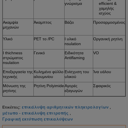
γνώρισμα
efficient &
χαμηλής
ισχύος
Ακαμψία
Άκαμπτος
Βάζει
Προσαρμοσμένος
μηχανών
Υλικό
PET το /PC
Ι υλικό
Οργανική ρητίνη
nsulation
Ι thichness
Γενικό
Ειδικότητα
VO
στρώματος
Antiflaming
nsulation
Επεξεργασία της
Κυλημένο φύλλο
Ενίσχυση του
Ίνα υάλου
τεχνικής
αλουμινίου
υλικού
Μόνωση της
Ρητίνη Polyimide
Αγορές
Σφαιρικός
ρητίνης
εξαγωγών
επικάλυψη αριθμητικών πληκτρολογίων
Ετικέττες:
,
μέτωπο - επικάλυψη επιτροπής
,
Γραφική εκτύπωση επικαλύψεων