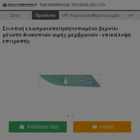
TKM MEMBRANE TECHNOLOGY LTD.
Σπίτι
Προϊόντα
VR παρουσιάστε
Περίπου εμείς
>>
Στιλπνή ελασματοποίηση/τυπωμένο βερνίκι
μέτωπο διακοπτών αφής μεμβρανών - επικάλυψη
επιτροπής
Καλύτερη τιμή
επαφή