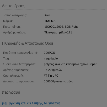
Λεπτομέρειες
Τόπος καταγωγής:
Κίνα
Μάρκα:
TKM MS
Πιστοποίηση:
ISO9001:2008, SGS,Rohs
Αριθμό μοντέλου:
Tkm-κράτη μέλη--171
Πληρωμής & Αποστολής Όροι
Ποσότητα παραγγελίας min:
100PCS
Τιμή:
negotiable
Συσκευασία λεπτομέρειες:
polybag ανά PC, κινούμενα σχέδια 50per
Χρόνος παράδοσης:
15-20 ημερών
Όροι πληρωμής:
/ T T ή L / C
Δυνατότητα προσφοράς:
100000pieces το μήνα
περιγραφή
μεμβράνη επικάλυψης διακόπτη