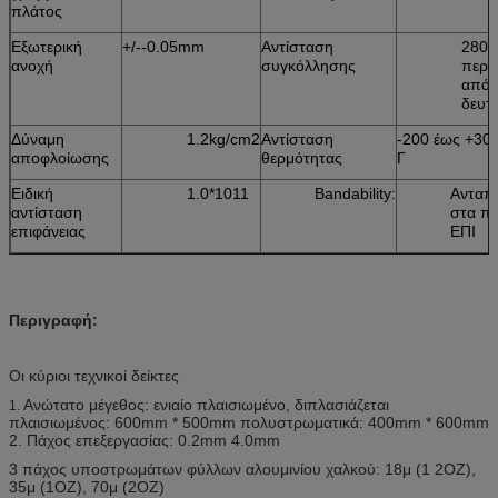
πλάτος
Εξωτερική
+/--0.05mm
Αντίσταση
280
ανοχή
συγκόλλησης
περι
από 
δευτ
Δύναμη
1.2kg/cm2
Αντίσταση
-200 έως +300
αποφλοίωσης
θερμότητας
Γ
Ειδική
1.0*1011
Bandability:
Ανταπο
αντίσταση
στα π
επιφάνειας
ΕΠΙ
Περιγραφή:
Οι κύριοι τεχνικοί δείκτες
Ανώτατο μέγεθος: ενιαίο πλαισιωμένο, διπλασιάζεται
1.
πλαισιωμένος: 600mm * 500mm πολυστρωματικά: 400mm * 600mm
2. Πάχος επεξεργασίας: 0.2mm 4.0mm
3 πάχος υποστρωμάτων φύλλων αλουμινίου χαλκού: 18μ (1 2OZ),
35μ (1OZ), 70μ (2OZ)