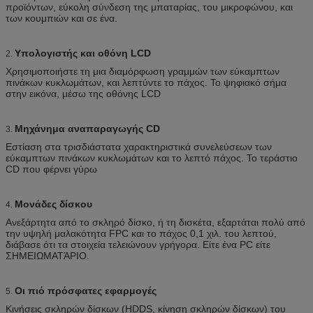
προϊόντων, εύκολη σύνδεση της μπαταρίας, του μικροφώνου, και
των κουμπιών και σε ένα.
Υπολογιστής και οθόνη LCD
2.
Χρησιμοποιήστε τη μια διαμόρφωση γραμμών των εύκαμπτων
πινάκων κυκλωμάτων, και λεπτύντε το πάχος. Το ψηφιακό σήμα
στην εικόνα, μέσω της οθόνης LCD
Μηχάνημα αναπαραγωγής CD
3.
Εστίαση στα τρισδιάστατα χαρακτηριστικά συνελεύσεων των
εύκαμπτων πινάκων κυκλωμάτων και το λεπτό πάχος. Το τεράστιο
CD που φέρνει γύρω
Μονάδες δίσκου
4.
Ανεξάρτητα από το σκληρό δίσκο, ή τη δισκέτα, εξαρτάται πολύ από
την υψηλή μαλακότητα FPC και το πάχος 0,1 χιλ. του λεπτού,
διάβασε ότι τα στοιχεία τελειώνουν γρήγορα. Είτε ένα PC είτε
ΣΗΜΕΙΩΜΑΤΆΡΙΟ.
Οι πιό πρόσφατες εφαρμογές
5.
Κινήσεις σκληρών δίσκων (HDDS, κίνηση σκληρών δίσκων) του