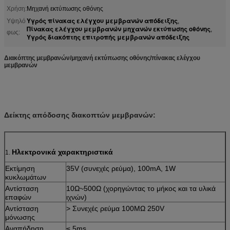
Χρήση:
Μηχανή εκτύπωσης οθόνης
Υγρός πίνακας ελέγχου μεμβρανών απόδειξης
Υψηλό
,
Πίνακας ελέγχου μεμβρανών μηχανών εκτύπωσης οθόνης
,
φως:
Υγρός διακόπτης επιτροπής μεμβρανών απόδειξης
Διακόπτης μεμβρανών/μηχανή εκτύπωσης οθόνης/πίνακας ελέγχου
μεμβρανών
Δείκτης απόδοσης διακοπτών μεμβρανών:
Ηλεκτρονικά χαρακτηριστικά
1.
Εκτίμηση
35V (συνεχές ρεύμα), 100mA, 1W
κυκλωμάτων
Αντίσταση
10Ω~500Ω (χορηγώντας το μήκος και τα υλικά
επαφών
ιχνών)
Αντίσταση
> Συνεχές ρεύμα 100MΩ 250V
μόνωσης
Αναπήδηση
≤ 5ms