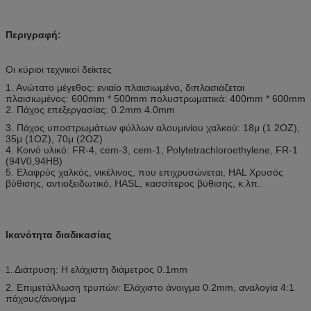
Περιγραφή:
Οι κύριοι τεχνικοί δείκτες
1. Ανώτατο μέγεθος: ενιαίο πλαισιωμένο, διπλασιάζεται
πλαισιωμένος: 600mm * 500mm πολυστρωματικά: 400mm * 600mm
2. Πάχος επεξεργασίας: 0.2mm 4.0mm
3. Πάχος υποστρωμάτων φύλλων αλουμινίου χαλκού: 18μ (1 2OZ),
35μ (1OZ), 70μ (2OZ)
4. Κοινό υλικό: FR-4, cem-3, cem-1, Polytetrachloroethylene, FR-1
(94V0,94HB)
5. Ελαφρύς χαλκός, νικέλινος, που επιχρυσώνεται, HAL Χρυσός
βύθισης, αντιοξειδωτικό, HASL, κασσίτερος βύθισης, κ.λπ.
Ικανότητα διαδικασίας
Διάτρυση: Η ελάχιστη διάμετρος 0.1mm
1.
2. Επιμετάλλωση τρυπών: Ελάχιστο άνοιγμα 0.2mm, αναλογία 4:1
πάχους/άνοιγμα