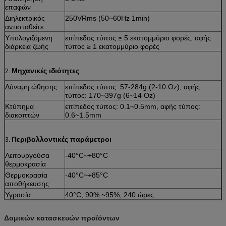
επαφών
Διηλεκτρικός
250VRms (50~60Hz 1min)
αντισταθείτε
Υπολογιζόμενη
επίπεδος τύπος ≥ 5 εκατομμύριο φορές, αφής
διάρκεια ζωής
τύπος ≥ 1 εκατομμύριο φορές
Μηχανικές ιδιότητες
2.
Δύναμη ώθησης
επίπεδος τύπος: 57-284g (2-10 Oz), αφής
τύπος: 170~397g (6~14 Oz)
Κτύπημα
επίπεδος τύπος: 0.1~0.5mm, αφής τύπος:
διακοπτών
0.6~1.5mm
Περιβαλλοντικές παράμετροι
3.
Λειτουργούσα
-40°C~+80°C
θερμοκρασία
Θερμοκρασία
-40°C~+85°C
αποθήκευσης
Υγρασία
40°C, 90% ~95%, 240 ώρες
Δομικών κατασκευών προϊόντων