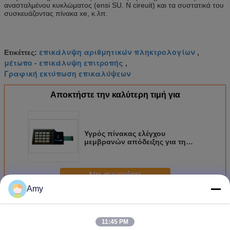
ανασταλμένου κυκλώματος (ensi SU. Ν cireuit) και τα συστατικά του
συσκευάζοντας πίνακα xe, κ.λπ.
επικάλυψη αριθμητικών πληκτρολογίων
Ετικέττες:
,
μέτωπο - επικάλυψη επιτροπής
,
Γραφική εκτύπωση επικαλύψεων
Αποκτήστε την καλύτερη τιμή για
Υγρός πίνακας ελέγχου
μεμβρανών απόδειξης για τη
μηχανή εκτύπωσης οθόνης
Να συνεχίσει
Amy
μεμβράνη επικάλυψης διακόπτη
Περισσότεροι
11:45 PM