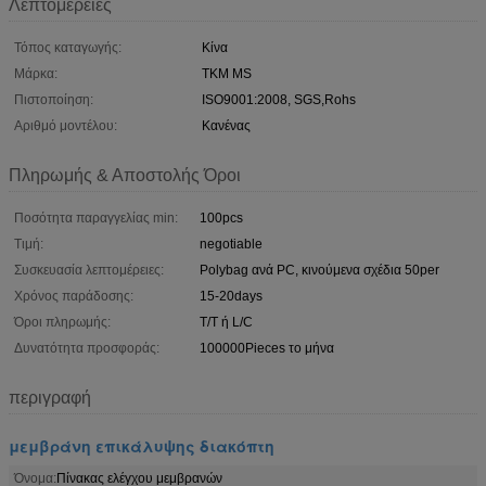
Λεπτομέρειες
Τόπος καταγωγής:
Κίνα
Μάρκα:
TKM MS
Πιστοποίηση:
ISO9001:2008, SGS,Rohs
Αριθμό μοντέλου:
Κανένας
Πληρωμής & Αποστολής Όροι
Ποσότητα παραγγελίας min:
100pcs
Τιμή:
negotiable
Συσκευασία λεπτομέρειες:
Polybag ανά PC, κινούμενα σχέδια 50per
Χρόνος παράδοσης:
15-20days
Όροι πληρωμής:
T/T ή L/C
Δυνατότητα προσφοράς:
100000Pieces το μήνα
περιγραφή
μεμβράνη επικάλυψης διακόπτη
Όνομα:
Πίνακας ελέγχου μεμβρανών