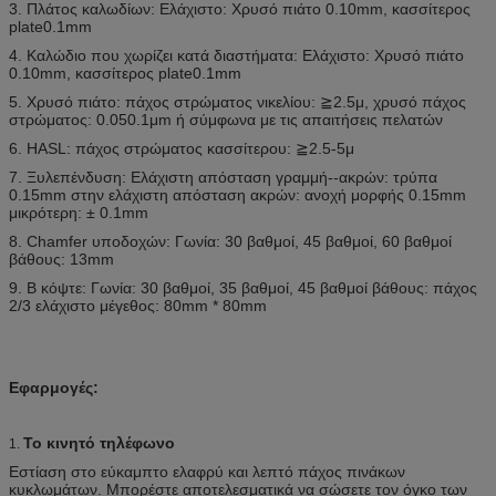
3. Πλάτος καλωδίων: Ελάχιστο: Χρυσό πιάτο 0.10mm, κασσίτερος
plate0.1mm
4. Καλώδιο που χωρίζει κατά διαστήματα: Ελάχιστο: Χρυσό πιάτο
0.10mm, κασσίτερος plate0.1mm
5. Χρυσό πιάτο: πάχος στρώματος νικελίου: ≧2.5μ, χρυσό πάχος
στρώματος: 0.050.1μm ή σύμφωνα με τις απαιτήσεις πελατών
6. HASL: πάχος στρώματος κασσίτερου: ≧2.5-5μ
7. Ξυλεπένδυση: Ελάχιστη απόσταση γραμμή--ακρών: τρύπα
0.15mm στην ελάχιστη απόσταση ακρών: ανοχή μορφής 0.15mm
μικρότερη: ± 0.1mm
8. Chamfer υποδοχών: Γωνία: 30 βαθμοί, 45 βαθμοί, 60 βαθμοί
βάθους: 13mm
9. Β κόψτε: Γωνία: 30 βαθμοί, 35 βαθμοί, 45 βαθμοί βάθους: πάχος
2/3 ελάχιστο μέγεθος: 80mm * 80mm
Εφαρμογές:
Το κινητό τηλέφωνο
1.
Εστίαση στο εύκαμπτο ελαφρύ και λεπτό πάχος πινάκων
κυκλωμάτων. Μπορέστε αποτελεσματικά να σώσετε τον όγκο των