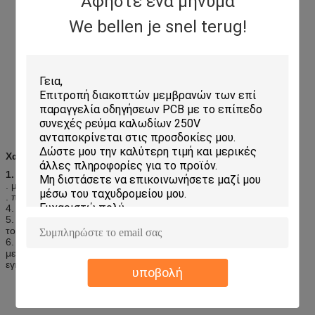
Αφήστε ένα μήνυμα
We bellen je snel terug!
Χαρακτηριστικό γνώρισμα:
1.
Ελαφρύς
. μικρός τόμος 2
. πολύ ζωή υπηρεσιών 3
4. Στεγανός, dustproof
5. ανθεκτικά, σεισμικός, αντίσταση καλωδίων μολύβδου γύρω από
το thefracture καλά
6. Κενός φορμάροντας αφής συνδετήρας τύπων τύπων βασικός,
μεταστρέφοντας, καθορισμένων οδηγήσεων συνολικά, κατάλληλη
εγκατάσταση
υποβολή