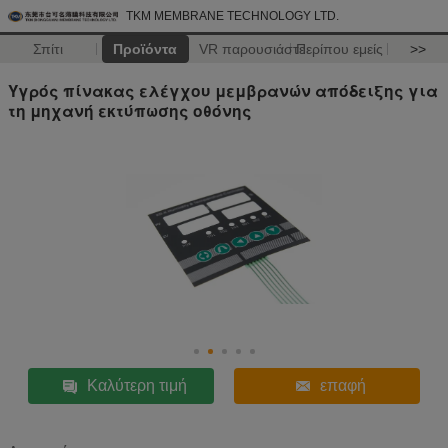
TKM MEMBRANE TECHNOLOGY LTD.
Σπίτι
Προϊόντα
VR παρουσιάστε
Περίπου εμείς
>>
Υγρός πίνακας ελέγχου μεμβρανών απόδειξης για
τη μηχανή εκτύπωσης οθόνης
Καλύτερη τιμή
επαφή