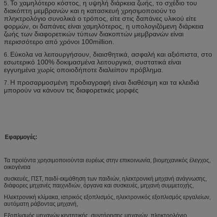
Το χαμηλότερο κόστος, η υψηλή διάρκεια ζωής, το σχέδιο του
5.
διακόπτη μεμβρανών και η κατασκευή χρησιμοποιούν το
πληκτρολόγιο συνολικά ο τρόπος, είτε στις δαπάνες υλικού είτε
φορμών, οι δαπάνες είναι χαμηλότερος, η υπολογιζόμενη διάρκεια
ζωής των διαφορετικών τύπων διακοπτών μεμβρανών είναι
περισσότερο από χρόνοι 100million.
Εύκολα να λειτουργήσουν, διαισθητικά, ασφαλή και αξιόπιστα, στο
6.
εσωτερικό 100% δοκιμασμένα λειτουργικά, συστατικά είναι
εγγυημένα χωρίς οποιοδήποτε διαλείπον πρόβλημα.
Η προσαρμοσμένη προδιαγραφή είναι διαθέσιμη και τα κλειδιά
7.
μπορούν να κάνουν τις διαφορετικές μορφές
Εφαρμογές:
Τα προϊόντα χρησιμοποιούνται ευρέως στην επικοινωνία, βιομηχανικός έλεγχος,
οικογένεια
συσκευές, ΠΣΤ, παιδί-εκμάθηση των παιδιών, ηλεκτρονική μηχανή ανάγνωσης,
διάφορες μηχανές παιχνιδιών, όργανα και συσκευές, μηχανή συμμετοχής,
Ηλεκτρονική κλίμακα, ιατρικός εξοπλισμός, ηλεκτρονικός εξοπλισμός εργαλείων,
αυτόματη ράβοντας μηχανή,
Εξοπλισμός μηχανών κεντητικής, συντήρησης μηχανών, πληκτρολόγιο