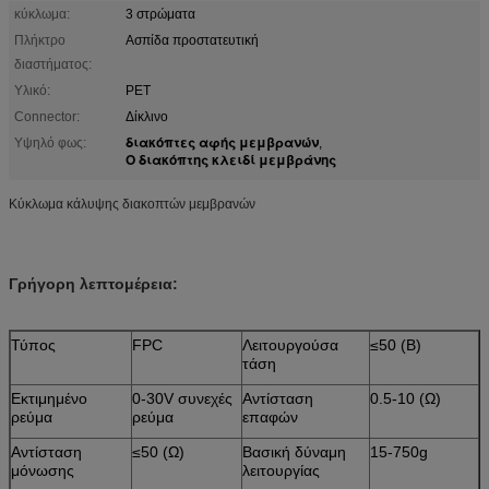
κύκλωμα:
3 στρώματα
Πλήκτρο
Ασπίδα προστατευτική
διαστήματος:
Υλικό:
PET
Connector:
Δίκλινο
διακόπτες αφής μεμβρανών
Υψηλό φως:
,
Ο διακόπτης κλειδί μεμβράνης
Κύκλωμα κάλυψης διακοπτών μεμβρανών
Γρήγορη λεπτομέρεια:
Τύπος
FPC
Λειτουργούσα
≤50 (Β)
τάση
Εκτιμημένο
0-30V συνεχές
Αντίσταση
0.5-10 (Ω)
ρεύμα
ρεύμα
επαφών
Αντίσταση
≤50 (Ω)
Βασική δύναμη
15-750g
μόνωσης
λειτουργίας