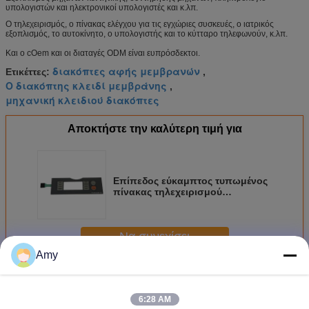
υπολογιστών και ηλεκτρονικοί υπολογιστές και κ.λπ.
Ο τηλεχειρισμός, ο πίνακας ελέγχου για τις εγχώριες συσκευές, ο ιατρικός
εξοπλισμός, το αυτοκίνητο, ο υπολογιστής και το κύτταρο τηλεφωνούν, κ.λπ.
Και ο cOem και οι διαταγές ODM είναι ευπρόσδεκτοι.
διακόπτες αφής μεμβρανών
Ετικέττες:
,
Ο διακόπτης κλειδί μεμβράνης
,
μηχανική κλειδιού διακόπτες
Αποκτήστε την καλύτερη τιμή για
Επίπεδος εύκαμπτος τυπωμένος
πίνακας τηλεχειρισμού
διακοπτών μεμβρανών
κυκλωμάτων αφής
Να συνεχίσει
Amy
Εύκαμπτος διακόπτης μεμβρανών
Περισσότεροι
6:28 AM