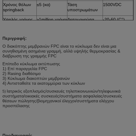
Χρόνος θόλων
≤5 (κα)
Τάση
1500VDC
springback
υποστρωμάτων
Υψηλός χρόνος
1million χρόνοι
Λειτουργούσα
-20-60 (C°)
>
ζωής
θερμοκρασία
Περιγραφή:
Ο διακόπτης μεμβρανών FPC είναι το κύκλωμα δεν είναι μια
συνηθισμένη ασημένια γραμμή, αλλά υψηλής θερμοκρασίας &
διάβρωση της γραμμής FPC
Επίπεδο κύκλωμα εκτύπωσης
1) Επί παραγγελία FPC
2) Rasing διαθέσιμο
3) Κύκλωμα διακοπτών μεμβρανών
4) Αντισταθείτε τα εκατομμύρια των κύκλων
Ιατρικός εξοπλισμός/συσκευές τηλεπικοινωνιών/τηλεφωνικά
5)
συστήματα/οικιακές συσκευές/συστήματα ασφαλείας/συσκευές
θέσεων πώλησης/βιομηχανικοί έλεγχοι/συστήματα ελέγχου
προσπέλασης
Προδιαγραφές