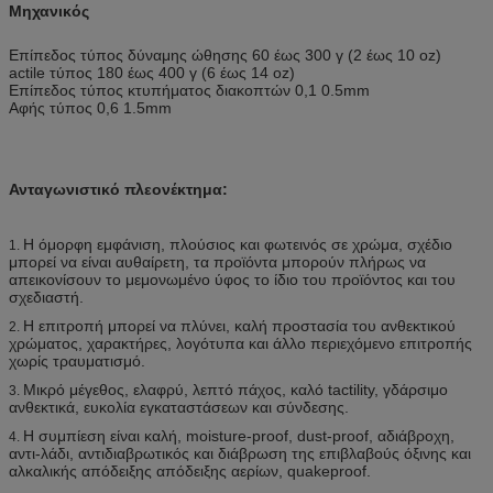
Μηχανικός
Επίπεδος τύπος δύναμης ώθησης 60 έως 300 γ (2 έως 10 oz)
actile τύπος 180 έως 400 γ (6 έως 14 oz)
Επίπεδος τύπος κτυπήματος διακοπτών 0,1 0.5mm
Αφής τύπος 0,6 1.5mm
Ανταγωνιστικό πλεονέκτημα:
Η όμορφη εμφάνιση, πλούσιος και φωτεινός σε χρώμα, σχέδιο
1.
μπορεί να είναι αυθαίρετη, τα προϊόντα μπορούν πλήρως να
απεικονίσουν το μεμονωμένο ύφος το ίδιο του προϊόντος και του
σχεδιαστή.
Η επιτροπή μπορεί να πλύνει, καλή προστασία του ανθεκτικού
2.
χρώματος, χαρακτήρες, λογότυπα και άλλο περιεχόμενο επιτροπής
χωρίς τραυματισμό.
Μικρό μέγεθος, ελαφρύ, λεπτό πάχος, καλό tactility, γδάρσιμο
3.
ανθεκτικά, ευκολία εγκαταστάσεων και σύνδεσης.
Η συμπίεση είναι καλή, moisture-proof, dust-proof, αδιάβροχη,
4.
αντι-λάδι, αντιδιαβρωτικός και διάβρωση της επιβλαβούς όξινης και
αλκαλικής απόδειξης απόδειξης αερίων, quakeproof.