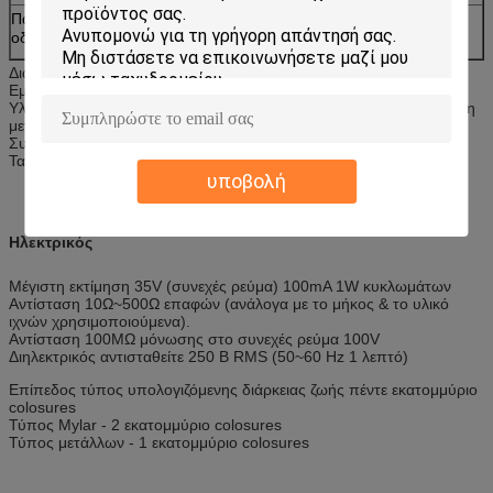
Παράθυρα
σαφής ή διαφανής με όλα τα χρώματα
οδηγήσεων:
Διακόπτες μεμβρανών με το κύκλωμα FPC:
Εμφάνιση της Νίκαιας και καλή συμπίεση
Υλικό: Το Autotype PET, κατασκευασμένο PC, σχολιάζει το PC με τη
μεταλλίνη τελειώνει, PVC
Συνδετήρας: Nicomatic, FCI, Molex, συνδετήρας Zif, CJT
Τα προσαρμοσμένα σχέδια γίνονται αποδεκτά
υποβολή
Ηλεκτρικός
Μέγιστη εκτίμηση 35V (συνεχές ρεύμα) 100mA 1W κυκλωμάτων
Αντίσταση 10Ω~500Ω επαφών (ανάλογα με το μήκος & το υλικό
ιχνών χρησιμοποιούμενα).
Αντίσταση 100MΩ μόνωσης στο συνεχές ρεύμα 100V
Διηλεκτρικός αντισταθείτε 250 Β RMS (50~60 Hz 1 λεπτό)
Επίπεδος τύπος υπολογιζόμενης διάρκειας ζωής πέντε εκατομμύριο
colosures
Τύπος Mylar - 2 εκατομμύριο colosures
Τύπος μετάλλων - 1 εκατομμύριο colosures