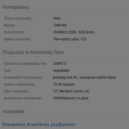
Λεπτομέρειες
Τόπος καταγωγής:
Κίνα
Μάρκα:
TKM MS
Πιστοποίηση:
ISO9001:2008, SGS,Rohs
Αριθμό μοντέλου:
Tkm-κράτη μέλη--711
Πληρωμής & Αποστολής Όροι
Ποσότητα παραγγελίας min:
100PCS
Τιμή:
negotiable
Συσκευασία λεπτομέρειες:
polybag ανά PC, κινούμενα σχέδια 50per
Χρόνος παράδοσης:
15-20 ημερών
Όροι πληρωμής:
T/T, Western Union, L/C
Δυνατότητα προσφοράς:
100000pieces το μήνα
περιγραφή
Εύκαμπτος διακόπτης μεμβρανών