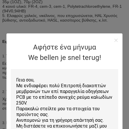
35μ (1OZ), 70μ (2OZ)
4 κοινό υλικό: FR-4, cem-3, cem-1, Polytetrachloroethylene, FR-1
(94V0,94HB)
5. Ελαφρύς χαλκός, νικέλινος, που επιχρυσώνεται, HAL Χρυσός
βύθισης, αντιοξειδωτικό, HASL, κασσίτερος βύθισης, κ.λπ.
Εφαρμογές:
Αφήστε ένα μήνυμα
Το κινητό τηλέφωνο
We bellen je snel terug!
1.
Εστίαση στο εύκαμπτο ελαφρύ και λεπτό πάχος πινάκων
κυκλωμάτων. Μπορέστε αποτελεσματικά να σώσετε τον όγκο των
προϊόντων, εύκολη σύνδεση της μπαταρίας, του μικροφώνου, και
των κουμπιών και σε ένα.
Υπολογιστής και οθόνη LCD
2.
Χρησιμοποιήστε τη μια διαμόρφωση γραμμών των εύκαμπτων
πινάκων κυκλωμάτων, και λεπτύντε το πάχος. Το ψηφιακό σήμα
στην εικόνα, μέσω της οθόνης LCD
Μηχάνημα αναπαραγωγής CD
3.