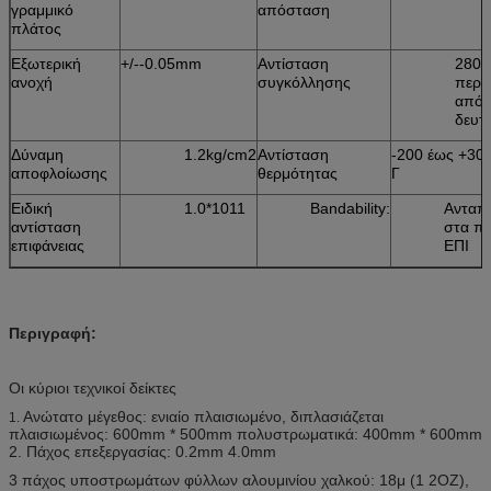
γραμμικό
απόσταση
πλάτος
Εξωτερική
+/--0.05mm
Αντίσταση
280
ανοχή
συγκόλλησης
περι
από 
δευτ
Δύναμη
1.2kg/cm2
Αντίσταση
-200 έως +300
αποφλοίωσης
θερμότητας
Γ
Ειδική
1.0*1011
Bandability:
Ανταπο
αντίσταση
στα π
επιφάνειας
ΕΠΙ
Περιγραφή:
Οι κύριοι τεχνικοί δείκτες
Ανώτατο μέγεθος: ενιαίο πλαισιωμένο, διπλασιάζεται
1.
πλαισιωμένος: 600mm * 500mm πολυστρωματικά: 400mm * 600mm
2. Πάχος επεξεργασίας: 0.2mm 4.0mm
3 πάχος υποστρωμάτων φύλλων αλουμινίου χαλκού: 18μ (1 2OZ),