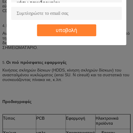
Εστίαση στα τρισδιάστατα χαρακτηριστικά συνελεύσεων των
εύκαμπτων πινάκων κυκλωμάτων και το λεπτό πάχος. Το τεράστιο
CD που φέρνει γύρω
Μονάδες δίσκου
4.
υποβολή
Ανεξάρτητα από το σκληρό δίσκο, ή τη δισκέτα, εξαρτάται πολύ από
την υψηλή μαλακότητα FPC και το πάχος 0,1 χιλ. του λεπτού,
διάβασε ότι τα στοιχεία τελειώνουν γρήγορα. Είτε ένα PC είτε
ΣΗΜΕΙΩΜΑΤΆΡΙΟ.
Οι πιό πρόσφατες εφαρμογές
5.
Κινήσεις σκληρών δίσκων (HDDS, κίνηση σκληρών δίσκων) του
ανασταλμένου κυκλώματος (ensi SU. Ν cireuit) και τα συστατικά του
συσκευάζοντας πίνακα xe, κ.λπ.
Προδιαγραφές
Τύπος
PCB
Εφαρμογή
Ηλεκτρονικά
προϊόντα
Χρώμα
μπλε
Χαρακτηριστικό
Energy-