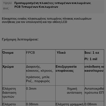
Προσαρμοσμένη πλακέτες τυπωμένων κυκλωμάτων
Υψηλό
,
PCB Τυπωμένων Κυκλωμάτων
φως:
Εύκαμπτος ενιαίος πλαισιωμένος τυπωμένος πίνακας κυκλωμάτων
συνήθειας για τον υπολογιστή και την οθόνη LCD
Γρήγορη λεπτομέρεια:
Όνομα
FPCB
Υλικό
$cu: 1 oz
Pi: 1 mil
Χρώμα
Διαφανής,
Επεξεργασία
επένδυση κα
κόκκινος, κίτρινος,
επιφάνειας
κασσίτερου
πράσινος, μπλε.
Ροζ., πορφυρός
Ελάχιστη
0.3mm
Χημική
Ανταποκριθείτ
διάσταση
αντίσταση
πρότυπα ΕΠΙ:
τρυπών
Ελάχιστο
0.08mm
Ελάχιστη γραμμική
0.08mm