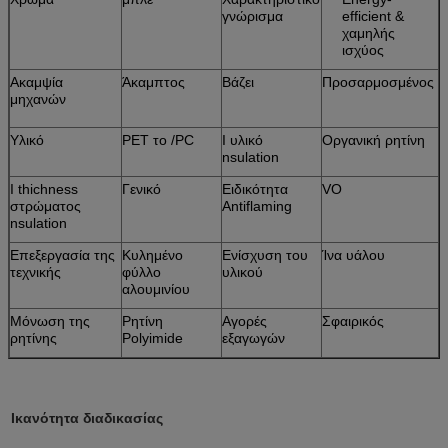
γνώρισμα
efficient &
χαμηλής
ισχύος
Ακαμψία
Άκαμπτος
Βάζει
Προσαρμοσμένος
μηχανών
Υλικό
PET το /PC
Ι υλικό
Οργανική ρητίνη
nsulation
Ι thichness
Γενικό
Ειδικότητα
VO
στρώματος
Antiflaming
nsulation
Επεξεργασία της
Κυλημένο
Ενίσχυση του
Ίνα υάλου
τεχνικής
φύλλο
υλικού
αλουμινίου
Μόνωση της
Ρητίνη
Αγορές
Σφαιρικός
ρητίνης
Polyimide
εξαγωγών
Ικανότητα διαδικασίας