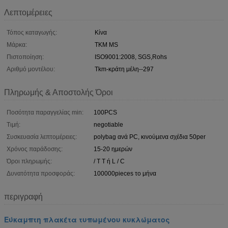
Λεπτομέρειες
Τόπος καταγωγής:
Κίνα
Μάρκα:
TKM MS
Πιστοποίηση:
ISO9001:2008, SGS,Rohs
Αριθμό μοντέλου:
Tkm-κράτη μέλη--297
Πληρωμής & Αποστολής Όροι
Ποσότητα παραγγελίας min:
100PCS
Τιμή:
negotiable
Συσκευασία λεπτομέρειες:
polybag ανά PC, κινούμενα σχέδια 50per
Χρόνος παράδοσης:
15-20 ημερών
Όροι πληρωμής:
/ T T ή L / C
Δυνατότητα προσφοράς:
100000pieces το μήνα
περιγραφή
Εύκαμπτη πλακέτα τυπωμένου κυκλώματος