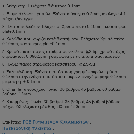
Διάτρυση: Η ελάχιστη διάμετρος 0.1mm
1.
Επιμετάλλωση τρυπών: Ελάχιστο άνοιγμα 0.2mm, αναλογία 4:1
2.
πάχους/άνοιγμα
Πλάτος καλωδίων: Ελάχιστο: Χρυσό πιάτο 0.10mm, κασσίτερος
3.
plate0.1mm
Καλώδιο που χωρίζει κατά διαστήματα: Ελάχιστο: Χρυσό πιάτο
4.
0.10mm, κασσίτερος plate0.1mm
Χρυσό πιάτο: πάχος στρώματος νικελίου: ≧2.5μ, χρυσό πάχος
5.
στρώματος: 0.050.1μm ή σύμφωνα με τις απαιτήσεις πελατών
HASL: πάχος στρώματος κασσίτερου: ≧2.5-5μ
6.
Ξυλεπένδυση: Ελάχιστη απόσταση γραμμή--ακρών: τρύπα
7.
0.15mm στην ελάχιστη απόσταση ακρών: ανοχή μορφής 0.15mm
μικρότερη: ± 0.1mm
Chamfer υποδοχών: Γωνία: 30 βαθμοί, 45 βαθμοί, 60 βαθμοί
8.
βάθους: 13mm
Β κομμένος: Γωνία: 30 βαθμοί, 35 βαθμοί, 45 βαθμοί βάθους:
9.
πάχος 2/3 ελάχιστο μέγεθος: 80mm * 80mm
PCB Τυπωμένων Κυκλωμάτων
Ετικέττες:
,
Ηλεκτρονική πλακέτα
,