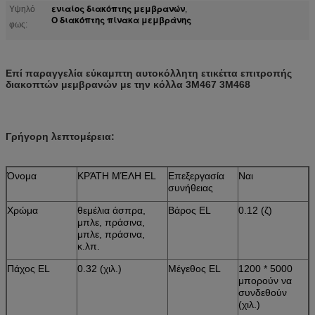
ενιαίος διακόπτης μεμβρανών
Υψηλό
,
Ο διακόπτης πίνακα μεμβράνης
φως:
Επί παραγγελία εύκαμπτη αυτοκόλλητη ετικέττα επιτροπής
διακοπτών μεμβρανών με την κόλλα 3M467 3M468
Γρήγορη λεπτομέρεια:
Όνομα
ΚΡΆΤΗ ΜΈΛΗ EL
Επεξεργασία
Ναι
συνήθειας
Χρώμα
θεμέλια άσπρα,
Βάρος EL
0.12 (ζ)
μπλε, πράσινα,
μπλε, πράσινα,
κ.λπ.
Πάχος EL
0.32 (χιλ.)
Μέγεθος EL
1200 * 5000
μπορούν να
συνδεθούν
(χιλ.)