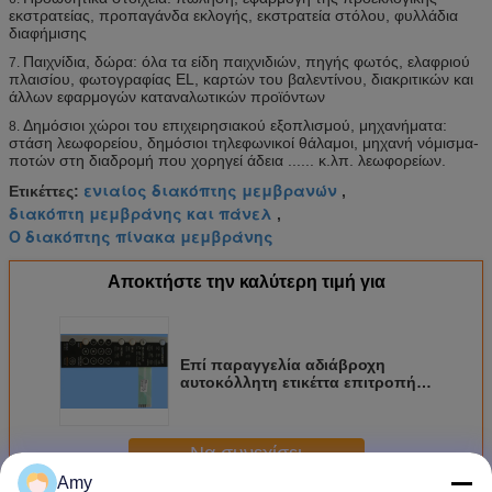
εκστρατείας, προπαγάνδα εκλογής, εκστρατεία στόλου, φυλλάδια
διαφήμισης
Παιχνίδια, δώρα: όλα τα είδη παιχνιδιών, πηγής φωτός, ελαφριού
7.
πλαισίου, φωτογραφίας EL, καρτών του βαλεντίνου, διακριτικών και
άλλων εφαρμογών καταναλωτικών προϊόντων
Δημόσιοι χώροι του επιχειρησιακού εξοπλισμού, μηχανήματα:
8.
στάση λεωφορείου, δημόσιοι τηλεφωνικοί θάλαμοι, μηχανή νόμισμα-
ποτών στη διαδρομή που χορηγεί άδεια ...... κ.λπ. λεωφορείων.
ενιαίος διακόπτης μεμβρανών
Ετικέττες:
,
διακόπτη μεμβράνης και πάνελ
,
Ο διακόπτης πίνακα μεμβράνης
Αποκτήστε την καλύτερη τιμή για
Επί παραγγελία αδιάβροχη
αυτοκόλλητη ετικέττα επιτροπής
διακοπτών μεμβρανών με την
κόλλα 3M467 3M468
Να συνεχίσει
Amy