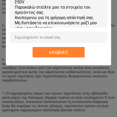
σύμφωνα με τις ακτίνες, της χρήσης του περιβάλλοντος, της ζωής,
των όρων κ.λπ. για το σχέδιο και την ανάπτυξη και την παραγωγή
της επαγγελματικής παραγωγής.
Κρύοι ελαφρύς και το πάχος των κρύων ταμπλετών έχει έναν πολύ
5.
ελκυστικό κύριο όρο είναι ότι το βάρος του βάρους και του πάχους
του, κρύες ταμπλέτες είναι 0.1 γραμμάρια ανά τετραγωνικό
εκατοστόμετρο, και το πάχος είναι 0.2mm ~ 0.5mm, οι ειδικές
απαιτήσεις για μερικές διαταγές, το βάρος και το πάχος της
luminescent ταινίας θα ακολουθηθούν από την αλλαγή.
υποβολή
Ένα άλλο πλεονέκτημα των κρύων ταμπλετών που κάμπτουν τις
6.
κρύες ταμπλέτες ανθεκτικότητας είναι ότι έχει την καλή ευελιξία,
συνήθως 2cm επάνω από την κάμπτοντας ακτίνα είναι αποδεκτό,
χαρακτηριστικά αυτής της κάμπτοντας ανθεκτικότητας, αλλά και δίνει
τις κρύες ταμπλέτες έχει περισσότερους διαφορετικούς σκοπούς
περιβαλλόντων.
Οι σφραγισμένες άκρες των κρύων ταμπλετών στην εβδομάδα
7.
κατά μήκος της διάσημης λάμψης πρέπει να είναι τουλάχιστον 0.1cm
συσκευάζουν, στενεύουν luminescence τη συσκευασία διάρκειας
ζωής θα παρήγαν τις λεπτές αλλαγές, προτείνεται πρέπει να είναι
κρατημένο σφραγισμένο κατάλληλα βασικό πλάτος.