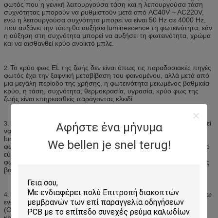
φωτός που η γενική λειτουργούσα τάση και η λειτουργούσα τάση
συχνότητας μπορούν να ρυθμιστούν μετά από AC40V ~ AC220V,
ενώ η λειτουργούσα συχνότητα μπορεί να είναι 50 Hz σε 4000 Hz,
που αυξάνει την τάση θα αυξήσει luminescence τη φωτεινότητα, εάν
η αύξηση στη συχνότητα μπορεί να αυξήσει τη φωτεινότητα, χρώμα
και να αισθανθεί κρύο ανοικτό μπλε.
Το κρύο φως EL της ζωής δεν είναι όπως τις παραδοσιακές πηγές
2.
φωτός έχει την ξαφνική μεταβίβαση του φαινομένου, αλλά μετά από
μια μεγάλη περίοδο της χρήσης, η φωτεινότητα μειωμένος βαθμιαία
κρύο, η τάση, συχνότητα, θερμοκρασία, υγρασία, κρύο φως της
ζωής είναι επηρεασθείς παράγοντας κλειδί
Η luminescent φωτεινότητα της luminescent φωτεινότητας μπορεί
3.
Αφήστε ένα μήνυμα
να ληφθεί από τη φωτομετρική μέτρηση, η φωτεινότητα της
luminescent πηγής φωτός εκφράζεται συνήθως στις μονάδες του
We bellen je snel terug!
φωτομετρικού υπολογισμού, αλλά το ανθρώπινο μάτι είναι λιγότερο
εύκολο να επιτευχθεί τέτοια ευαισθησία, οπτική αίσθηση και γενικά
φωτόμετρο τα πρότυπα της σύγκρισης, θα υπάρξει ένας ορισμένος
βαθμός λάθους.
Η κρύα πηγή φωτός EL για να παραγάγουν τη πηγή ισχύος, μέσω
4.
ενός ταιριάζοντας με σχεδίου αναστροφέων μετασχηματιστών
(ΟΔΗΓΌΣ) στην κίνηση, και η τάση κίνησης και η συχνότητα των
κρύων ταμπλετών, είναι εκτίμηση του μεγέθους της περιοχής