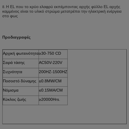
Η EL που το κρύο ελαφρύ εκπέμποντας αρχής φύλλο EL αρχής
8.
καμμένος είναι το υλικό στρώμα μετατρέπει την ηλεκτρική ενέργεια
στο φως
Προδιαγραφές
Αρχική φωτεινότητα
≥30-750 CD
Σειρά τάσης
AC50V-220V
Συχνότητα
200HZ-1500HZ
Ποσοστό δύναμης
≤0.8MW/CM
Νόμισμα
≤0.15MA/CM
Κύκλος ζωής
≥20000Hrs.