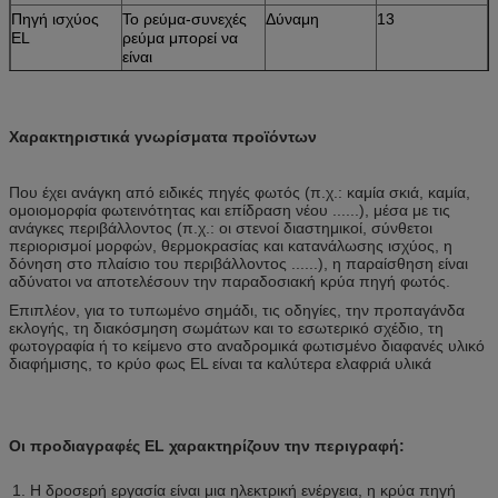
Πηγή ισχύος
Το ρεύμα-συνεχές
Δύναμη
13
EL
ρεύμα μπορεί να
είναι
Τάση
220
Ρεύμα
0.2
εισαγωγής
Χαρακτηριστικά γνωρίσματα προϊόντων
Που έχει ανάγκη από ειδικές πηγές φωτός (π.χ.: καμία σκιά, καμία,
ομοιομορφία φωτεινότητας και επίδραση νέου ......), μέσα με τις
ανάγκες περιβάλλοντος (π.χ.: οι στενοί διαστημικοί, σύνθετοι
περιορισμοί μορφών, θερμοκρασίας και κατανάλωσης ισχύος, η
δόνηση στο πλαίσιο του περιβάλλοντος ......), η παραίσθηση είναι
αδύνατοι να αποτελέσουν την παραδοσιακή κρύα πηγή φωτός.
Επιπλέον, για το τυπωμένο σημάδι, τις οδηγίες, την προπαγάνδα
εκλογής, τη διακόσμηση σωμάτων και το εσωτερικό σχέδιο, τη
φωτογραφία ή το κείμενο στο αναδρομικά φωτισμένο διαφανές υλικό
διαφήμισης, το κρύο φως EL είναι τα καλύτερα ελαφριά υλικά
Οι προδιαγραφές EL χαρακτηρίζουν την περιγραφή:
1. Η δροσερή εργασία είναι μια ηλεκτρική ενέργεια, η κρύα πηγή