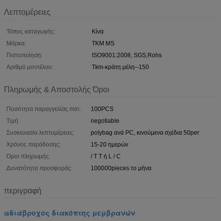
Λεπτομέρειες
Τόπος καταγωγής:
Κίνα
Μάρκα:
TKM MS
Πιστοποίηση:
ISO9001:2008, SGS,Rohs
Αριθμό μοντέλου:
Tkm-κράτη μέλη--150
Πληρωμής & Αποστολής Όροι
Ποσότητα παραγγελίας min:
100PCS
Τιμή:
negotiable
Συσκευασία λεπτομέρειες:
polybag ανά PC, κινούμενα σχέδια 50per
Χρόνος παράδοσης:
15-20 ημερών
Όροι πληρωμής:
/ T T ή L / C
Δυνατότητα προσφοράς:
100000pieces το μήνα
περιγραφή
αδιάβροχος διακόπτης μεμβρανών