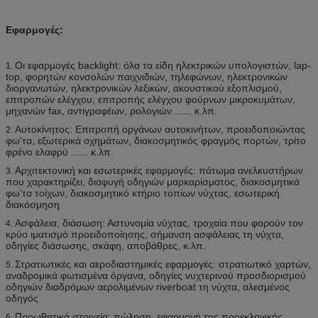
Εφαρμογές:
Οι εφαρμογές backlight: όλα τα είδη ηλεκτρικών υπολογιστών, lap-
1.
top, φορητών κονσολών παιχνιδιών, τηλεφώνων, ηλεκτρονικών
διοργανωτών, ηλεκτρονικών λεξικών, ακουστικού εξοπλισμού,
επιτροπών ελέγχου, επιτροπής ελέγχου φούρνων μικροκυμάτων,
μηχανών fax, αντιγραφέων, ρολογιών ...... κ.λπ.
Αυτοκίνητος: Επιτροπή οργάνων αυτοκινήτων, προειδοποιώντας
2.
φω'τα, εξωτερικά οχημάτων, διακοσμητικός φραγμός πορτών, τρίτο
φρένο ελαφρύ ...... κ.λπ.
Αρχιτεκτονική και εσωτερικές εφαρμογές: πάτωμα ανελκυστήρων
3.
που χαρακτηρίζει, διαφυγή οδηγιών μαρκαρίσματος, διακοσμητικά
φω'τα τοίχων, διακοσμητικό κτήριο τοπίων νύχτας, εσωτερική
διακόσμηση
Ασφάλεια, διάσωση: Αστυνομία νύχτας, τροχαία που φορούν τον
4.
κρύο ιματισμό προειδοποίησης, σήμανση ασφάλειας τη νύχτα,
οδηγίες διάσωσης, σκάφη, αποβάθρες, κ.λπ.
Στρατιωτικές και αεροδιαστημικές εφαρμογές: στρατιωτικό χαρτών,
5.
αναδρομικά φωτισμένα όργανα, οδηγίες νυχτερινού προσδιορισμού
οδηγιών διαδρόμων αερολιμένων riverboat τη νύχτα, αλεσμένος
οδηγός
Προωθητικά στοιχεία: πώληση, εφαρμογή της προεκλογικής
6.