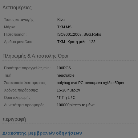
Λεπτομέρειες
Τόπος καταγωγής:
Κίνα
Μάρκα:
TKM MS
Πιστοποίηση:
ISO9001:2008, SGS,Rohs
Αριθμό μοντέλου:
TKM--Κράτη μέλη--123
Πληρωμής & Αποστολής Όροι
Ποσότητα παραγγελίας min:
100PCS
Τιμή:
negotiable
Συσκευασία λεπτομέρειες:
polybag ανά PC, κινούμενα σχέδια 50per
Χρόνος παράδοσης:
15-20 ημερών
Όροι πληρωμής:
/ T T ή L / C
Δυνατότητα προσφοράς:
100000pieces το μήνα
περιγραφή
Διακόπτης μεμβρανών οδηγήσεων