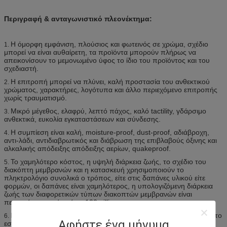
Περιγραφή & ανταγωνιστικό πλεονέκτημα:
Η όμορφη εμφάνιση, πλούσιος και φωτεινός σε χρώμα, σχέδιο
1.
μπορεί να είναι αυθαίρετη, τα προϊόντα μπορούν πλήρως να
απεικονίσουν το μεμονωμένο ύφος το ίδιο του προϊόντος και του
σχεδιαστή.
Η επιτροπή μπορεί να πλύνει, καλή προστασία του ανθεκτικού
2.
χρώματος, χαρακτήρες, λογότυπα και άλλο περιεχόμενο επιτροπής
χωρίς τραυματισμό.
Μικρό μέγεθος, ελαφρύ, λεπτό πάχος, καλό tactility, γδάρσιμο
3.
ανθεκτικά, ευκολία εγκαταστάσεων και σύνδεσης.
Η συμπίεση είναι καλή, moisture-proof, dust-proof, αδιάβροχη,
4.
αντι-λάδι, αντιδιαβρωτικός και διάβρωση της επιβλαβούς όξινης και
αλκαλικής απόδειξης απόδειξης αερίων, quakeproof.
Το χαμηλότερο κόστος, η υψηλή διάρκεια ζωής, το σχέδιο του
5.
διακόπτη μεμβρανών και η κατασκευή χρησιμοποιούν το
πληκτρολόγιο συνολικά ο τρόπος, είτε στις δαπάνες υλικού είτε
φορμών, οι δαπάνες είναι χαμηλότερος, η υπολογιζόμενη διάρκεια
ζωής των διαφορετικών τύπων διακοπτών μεμβρανών είναι
περισσότερο από χρόνοι 100million.
Εύκολα να λειτουργήσουν, διαισθητικά, ασφαλή και αξιόπιστα, στο
6.
Αφήστε ένα μήνυμα
εσωτερικό 100% λειτουργικά δοκιμασμένα, συστατικά είναι