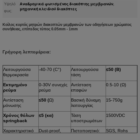
Αναδρομικά φωτισμένος διακόπτης μεμβρανών
Υψηλό
,
μηχανική κλειδιού διακόπτες
φως:
Κοίλος κυρτός μητρών διακοπτών μεμβρανών των οδηγήσεων χρώματος
συνήθειας, επίπεδος τύπος 0.05mm - 1mm
Γρήγορη λεπτομέρεια:
Λειτουργούσα
-40-70 (C°)
Λειτουργούσα
≤50 (Β)
θερμοκρασία
τάση
Εκτιμημένο
0-30V συνεχές
Αντίσταση
0.5-10 (Ω)
ρεύμα
ρεύμα
επαφών
Αντίσταση
≤50 (
Ω)
Βασική δύναμη
15-750g
μόνωσης
λειτουργίας
Χρόνος θόλων
≤5 (κα)
Τάση
1500VDC
springback
υποστρωμάτων
Χαρακτηριστικό
Dust-proof,
Πιστοποιητικό:
SGS, Rohs
γνώρισμα:
αδιάβροχος