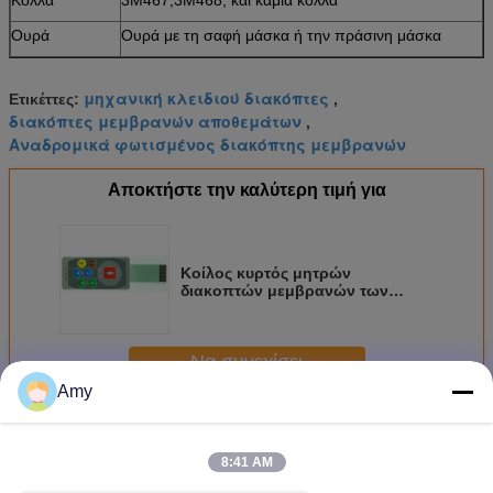
Ουρά
Ουρά με τη σαφή μάσκα ή την πράσινη μάσκα
μηχανική κλειδιού διακόπτες
Ετικέττες:
,
διακόπτες μεμβρανών αποθεμάτων
,
Αναδρομικά φωτισμένος διακόπτης μεμβρανών
Αποκτήστε την καλύτερη τιμή για
Κοίλος κυρτός μητρών
διακοπτών μεμβρανών των
οδηγήσεων χρώματος
συνήθειας, επίπεδος τύπος
0.05mm - 1mm
Να συνεχίσει
Amy
Διακόπτης μεμβρανών οδηγήσεων
Περισσότεροι
8:41 AM