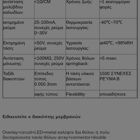
αντίσταση
<1Ω/CM
Χρόνος ζωής:
1 εκατομμύριο
>
μολύβδου
φορές
καλωδίων:
εκτιμημένο
25-100mA,
Θερμοκρασία
-40℃~70℃
ρεύμα:
συνεχές ρεύμα
λειτουργίας:
0~30V
Εκτιμημένη
<50V, συνεχές
Υγρασία
at40℃, <98%RH
τάση:
ρεύμα
λειτουργίας:
Αντίσταση
<100MΩ, 250V
Χρόνος θόλων
<5 msec
μόνωσης:
συνεχές ρεύμα
springback:
Ταξίδι
Επίπεδος
Η τάση υλικού
1500 ΣΥΝΕΧΈΣ
διακοπτών:
τύπος
βάσεων
ΡΕΎΜΑ Β
0.050.3mm
αντιστέκεται:
αφής τύπος:
Flexiblility
οποιαδήποτε
0.31.5mm
ουρών:
γωνία μέσα σε 180
βαθμό
Ειδικευτείτε ο διακόπτης μεμβρανών
Overlay+circuit+LED+metal καλύψτε δια θόλου ή πολυ
δευτερεύουσα ταινία θόλων array+connector+double