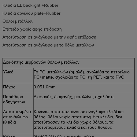
Κλειδιά EL backlight +Rubber
Κλειδιά αργιλίου plate+Rubber
Θόλοι μετάλλων
Επίπεδο χωρίς αφής επίδραση
Αποτύπωση σε ανάγλυφο με την αφής επίδραση
Αποτύπωση σε ανάγλυφο με το θόλο μετάλλων
Διακόπτης μεμβρανών θόλων μετάλλων
Υλικό
Το PC μεταλλινών (ομαλό), σχολιάζει το πετρέλαιο
PC+matte, σχολιάζει το PC, τη PET, και το PVC
Πάχος
0.051.0mm
Παράθυρα
Διαφανής, διαφανής, μεταλλίνη, σχολιάστε
οδηγήσεων
Αποτυπωμένα
Κανένας αποτυπωμένοι σε ανάγλυφο κλειδί και
σε ανάγλυφο
θόλος, θόλοι χωρίς αποτυπωμένα κλειδιά, δεν
κλειδιά
αποτύπωσαν τα κλειδιά χωρίς θόλους, τα
αποτυπωμένους κλειδιά και τους θόλους
Κόλλα
3M467,3M468, και καμία κόλλα